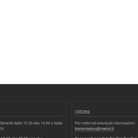
ORDINI
Venerdì dalle 10.30 alle 14.00 e dalle
Per ordini ed eventuali informazioni:
.00
transmission@inwind.it