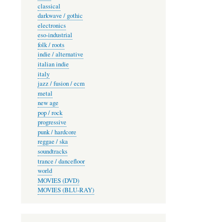
classical
darkwave / gothic
electronics
eso-industrial
folk / roots
indie / alternative
italian indie
italy
jazz / fusion / ecm
metal
new age
pop / rock
progressive
punk / hardcore
reggae / ska
soundtracks
trance / dancefloor
world
MOVIES (DVD)
MOVIES (BLU-RAY)