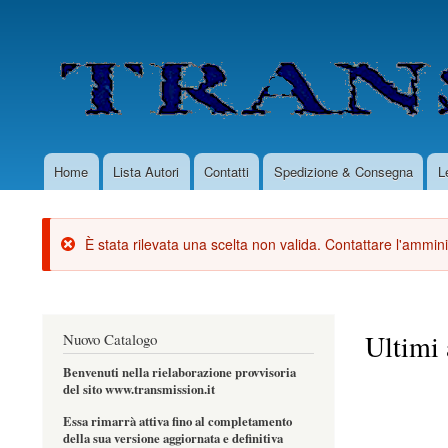
User
account
menu
Home
Lista Autori
Contatti
Spedizione & Consegna
L
Main
navigation
È stata rilevata una scelta non valida. Contattare l'amminis
Messaggio
di
errore
Ultimi 
Nuovo Catalogo
Benvenuti nella rielaborazione provvisoria
del sito www.transmission.it
Paginazione
Essa rimarrà attiva fino al completamento
della sua versione aggiornata e definitiva