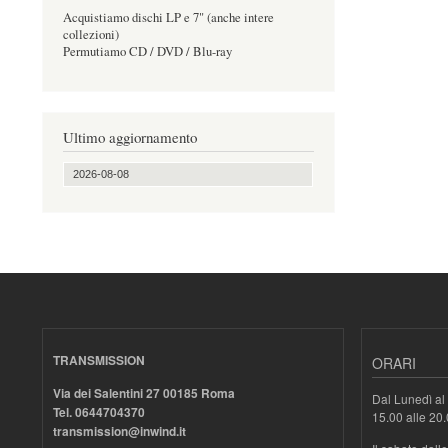
Acquistiamo dischi LP e 7" (anche intere
collezioni)
Permutiamo CD / DVD / Blu-ray
Ultimo aggiornamento
2026-08-08
TRANSMISSION
ORARI
Via dei Salentini 27 00185 Roma
Dal Lunedì al 
Tel. 0644704370
15.00 alle 20
transmission@inwind.it