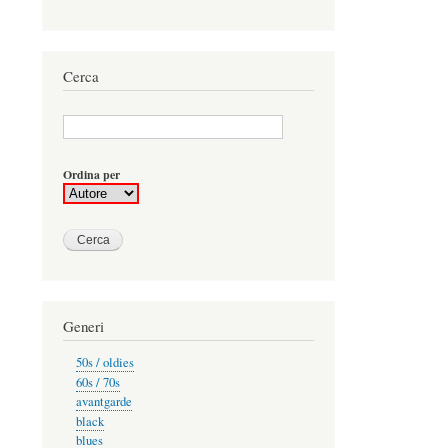
Cerca
Ordina per
Generi
50s / oldies
60s / 70s
avantgarde
black
blues