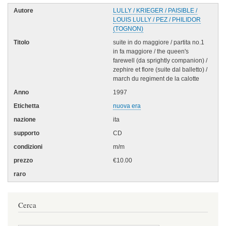
LULLY / KRIEGER / PAISIBLE /
LOUIS LULLY / PEZ / PHILIDOR
(TOGNON)
suite in do maggiore / partita no.1
in fa maggiore / the queen's
farewell (da sprightly companion) /
zephire et flore (suite dal balletto) /
march du regiment de la calotte
1997
nuova era
ita
CD
m/m
€10.00
Cerca