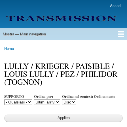
Salta
Accedi
User
al
account
contenuto
menu
principale
Mostra — Main navigation
Main
navigation
Home
Lista Autori
Contatti
Spedizione & Consegna
Legenda
Condizioni per l'uso
Home
Briciole
di
LULLY / KRIEGER / PAISIBLE /
pane
LOUIS LULLY / PEZ / PHILIDOR
(TOGNON)
SUPPORTO
Ordina per:
Ordina nel context: Ordinamento