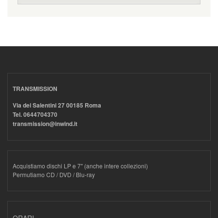
TRANSMISSION
Via dei Salentini 27 00185 Roma
Tel. 0644704370
transmission@inwind.it
Acquistiamo dischi LP e 7" (anche intere collezioni)
Permutiamo CD / DVD / Blu-ray