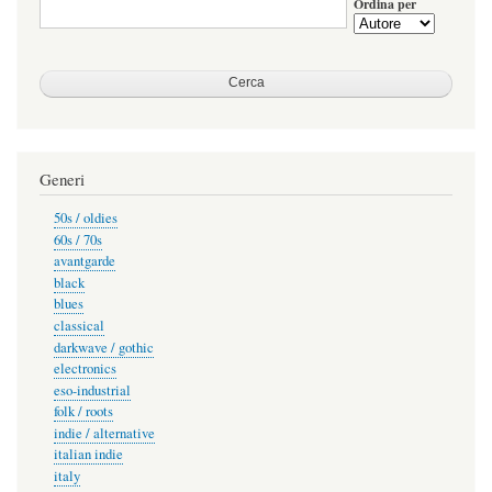
Ordina per
Generi
50s / oldies
60s / 70s
avantgarde
black
blues
classical
darkwave / gothic
electronics
eso-industrial
folk / roots
indie / alternative
italian indie
italy