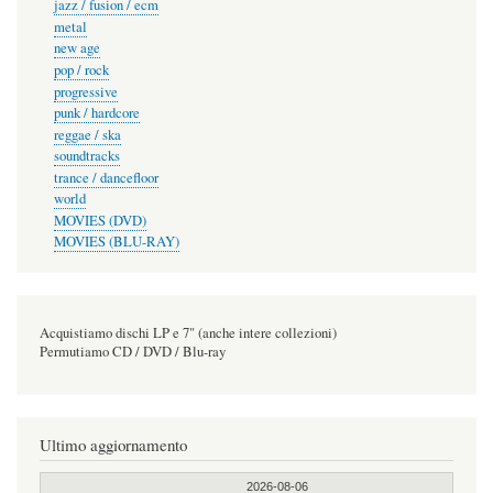
jazz / fusion / ecm
metal
new age
pop / rock
progressive
punk / hardcore
reggae / ska
soundtracks
trance / dancefloor
world
MOVIES (DVD)
MOVIES (BLU-RAY)
Acquistiamo dischi LP e 7" (anche intere collezioni)
Permutiamo CD / DVD / Blu-ray
Ultimo aggiornamento
2026-08-06