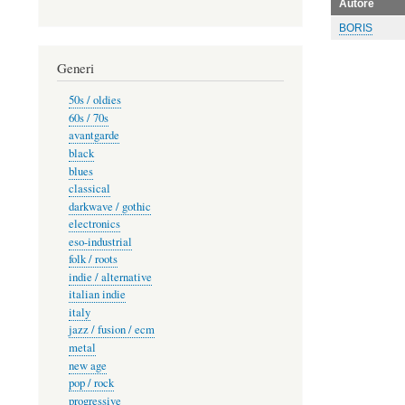
Autore
BORIS
Generi
50s / oldies
60s / 70s
avantgarde
black
blues
classical
darkwave / gothic
electronics
eso-industrial
folk / roots
indie / alternative
italian indie
italy
jazz / fusion / ecm
metal
new age
pop / rock
progressive