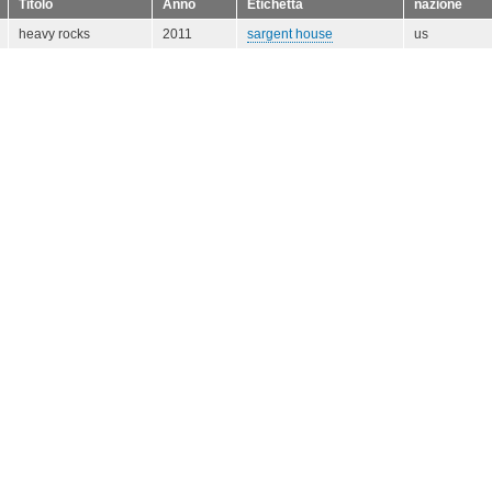
Titolo
Anno
Etichetta
nazione
heavy rocks
2011
sargent house
us