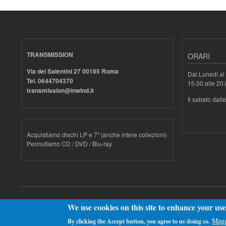
TRANSMISSION
ORARI
Via dei Salentini 27 00185 Roma
Dal Lunedì al 
Tel. 0644704370
15.00 alle 20
transmission@inwind.it
Il sabato dall
Acquistiamo dischi LP e 7" (anche intere collezioni)
Permutiamo CD / DVD / Blu-ray
Realizzato con
Drupal
We use cookies on this site to enhance your us
Magg
By clicking the Accept button, you agree to us doing so.