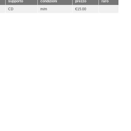
supporto
condizioni
prezzo
raro
CD
m/m
€15.00