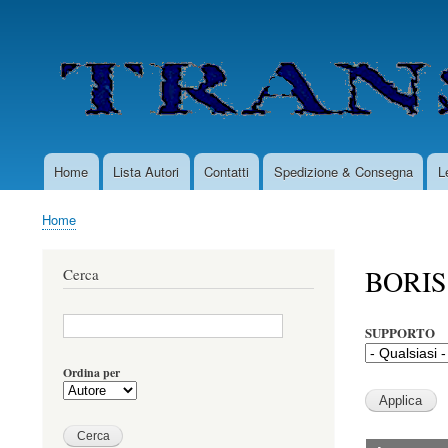
User
account
menu
Home
Lista Autori
Contatti
Spedizione & Consegna
L
Main
navigation
Home
Briciole
di
BORIS
Cerca
pane
SUPPORTO
Ordina per