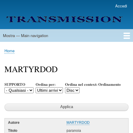
Salta
Accedi
User
al
account
contenuto
menu
principale
Mostra — Main navigation
Main
navigation
Home
Lista Autori
Contatti
Spedizione & Consegna
Legenda
Condizioni per l'uso
Home
Briciole
di
MARTYRDOD
pane
SUPPORTO
Ordina per:
Ordina nel context: Ordinamento
MARTYRDOD
paranoia