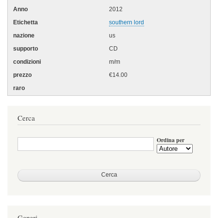
2012
southern lord
us
CD
m/m
€14.00
Cerca
Ordina per
Generi