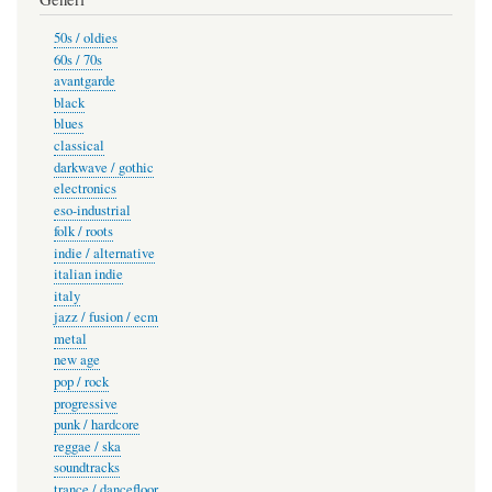
50s / oldies
60s / 70s
avantgarde
black
blues
classical
darkwave / gothic
electronics
eso-industrial
folk / roots
indie / alternative
italian indie
italy
jazz / fusion / ecm
metal
new age
pop / rock
progressive
punk / hardcore
reggae / ska
soundtracks
trance / dancefloor