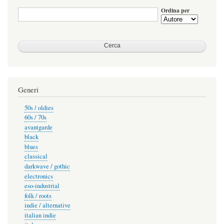
Ordina per
Generi
50s / oldies
60s / 70s
avantgarde
black
blues
classical
darkwave / gothic
electronics
eso-industrial
folk / roots
indie / alternative
italian indie