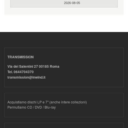
2026-08-05
TRANSMISSION
Via dei Salentini 27 00185 Roma
Tel. 0644704370
transmission@inwind.it
Acquistiamo dischi LP e 7" (anche intere collezioni)
Permutiamo CD / DVD / Blu-ray