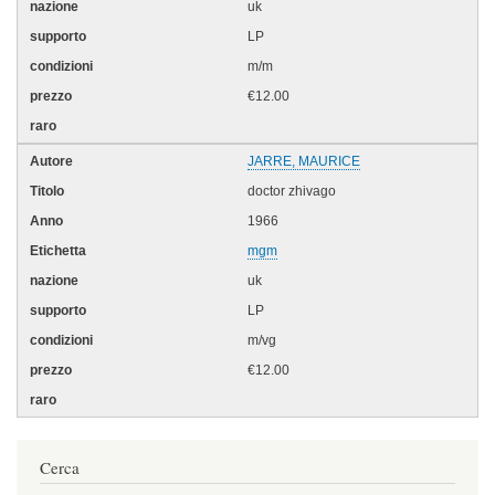
uk
LP
m/m
€12.00
JARRE, MAURICE
doctor zhivago
1966
mgm
uk
LP
m/vg
€12.00
Cerca