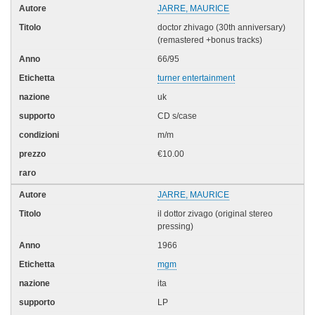
JARRE, MAURICE
doctor zhivago (30th anniversary)
(remastered +bonus tracks)
66/95
turner entertainment
uk
CD s/case
m/m
€10.00
JARRE, MAURICE
il dottor zivago (original stereo
pressing)
1966
mgm
ita
LP