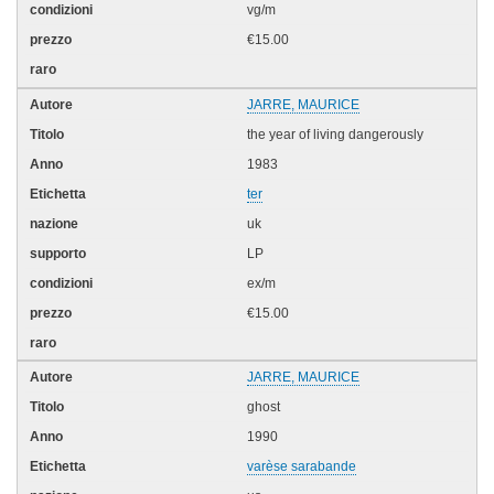
vg/m
€15.00
JARRE, MAURICE
the year of living dangerously
1983
ter
uk
LP
ex/m
€15.00
JARRE, MAURICE
ghost
1990
varèse sarabande