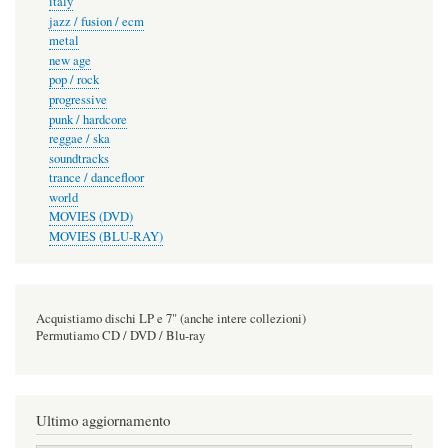
italy
jazz / fusion / ecm
metal
new age
pop / rock
progressive
punk / hardcore
reggae / ska
soundtracks
trance / dancefloor
world
MOVIES (DVD)
MOVIES (BLU-RAY)
Acquistiamo dischi LP e 7" (anche intere collezioni)
Permutiamo CD / DVD / Blu-ray
Ultimo aggiornamento