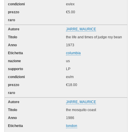
ex/ex
€5.00
JARRE, MAURICE
the life and times of judge roy bean
1973
columbia
us
LP
ex/m
€18.00
JARRE, MAURICE
the mosquito coast
1986
london