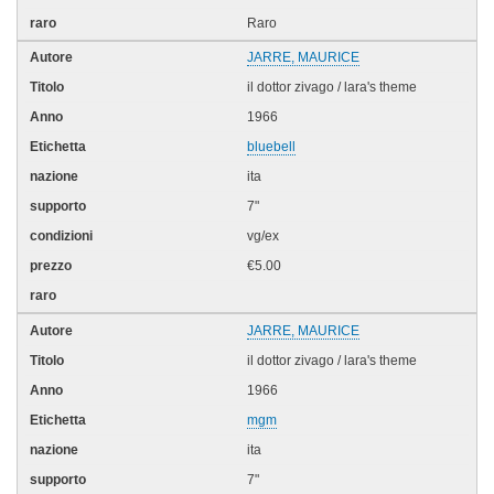
Raro
JARRE, MAURICE
il dottor zivago / lara's theme
1966
bluebell
ita
7"
vg/ex
€5.00
JARRE, MAURICE
il dottor zivago / lara's theme
1966
mgm
ita
7"