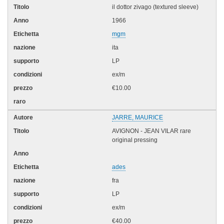
il dottor zivago (textured sleeve)
1966
mgm
ita
LP
ex/m
€10.00
JARRE, MAURICE
AVIGNON - JEAN VILAR rare
original pressing
ades
fra
LP
ex/m
€40.00