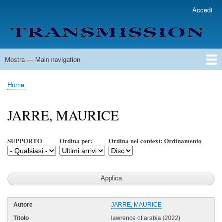
Salta
Accedi
User
al
account
contenuto
menu
principale
Mostra — Main navigation
Main
navigation
Home
Lista Autori
Contatti
Spedizione & Consegna
Legenda
Condizioni per l'uso
Home
Briciole
di
JARRE, MAURICE
pane
SUPPORTO
Ordina per:
Ordina nel context: Ordinamento
JARRE, MAURICE
lawrence of arabia (2022)