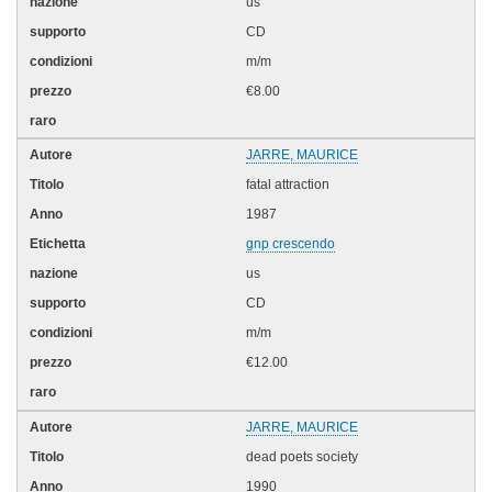
us
CD
m/m
€8.00
JARRE, MAURICE
fatal attraction
1987
gnp crescendo
us
CD
m/m
€12.00
JARRE, MAURICE
dead poets society
1990