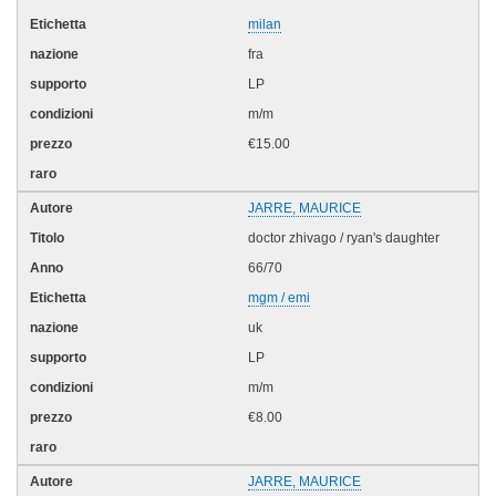
milan
fra
LP
m/m
€15.00
JARRE, MAURICE
doctor zhivago / ryan's daughter
66/70
mgm / emi
uk
LP
m/m
€8.00
JARRE, MAURICE