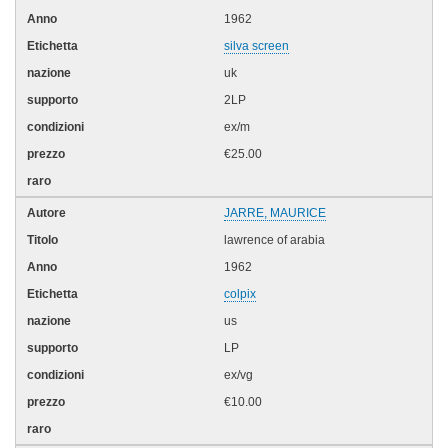
1962
silva screen
uk
2LP
ex/m
€25.00
JARRE, MAURICE
lawrence of arabia
1962
colpix
us
LP
ex/vg
€10.00