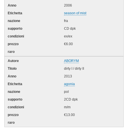
2006
season of mist
fra
CD dpk
ex/ex
€6.00
ABORYM
dirty I / dirty II
2013
agonia
pol
2CD dpk
m/m
€13.00