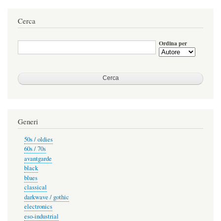
Cerca
Ordina per
Generi
50s / oldies
60s / 70s
avantgarde
black
blues
classical
darkwave / gothic
electronics
eso-industrial