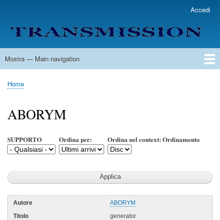
Salta
Accedi
User
al
account
contenuto
menu
principale
Mostra — Main navigation
Main
navigation
Home
Lista Autori
Contatti
Spedizione & Consegna
Legenda
Condizioni per l'uso
Home
Briciole
di
ABORYM
pane
SUPPORTO
Ordina per:
Ordina nel context: Ordinamento
ABORYM
generator