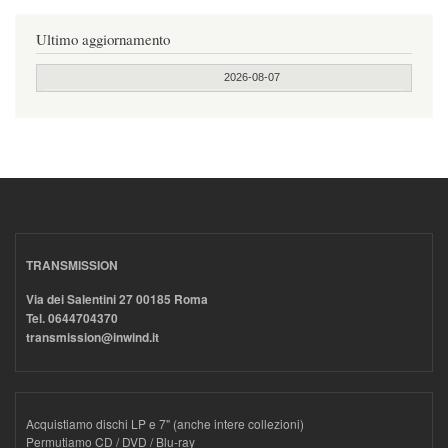
Ultimo aggiornamento
2026-08-07
TRANSMISSION
Via dei Salentini 27 00185 Roma
Tel. 0644704370
transmission@inwind.it
Acquistiamo dischi LP e 7" (anche intere collezioni)
Permutiamo CD / DVD / Blu-ray