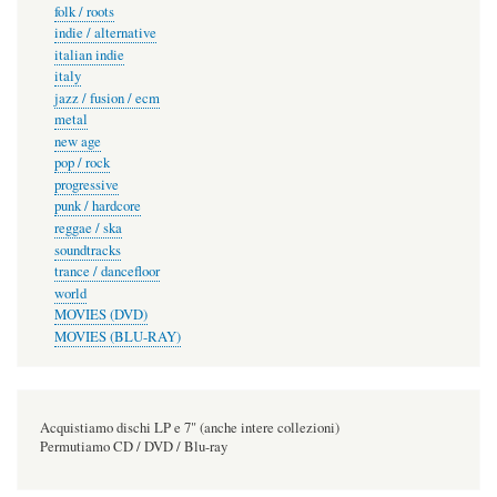
folk / roots
indie / alternative
italian indie
italy
jazz / fusion / ecm
metal
new age
pop / rock
progressive
punk / hardcore
reggae / ska
soundtracks
trance / dancefloor
world
MOVIES (DVD)
MOVIES (BLU-RAY)
Acquistiamo dischi LP e 7" (anche intere collezioni)
Permutiamo CD / DVD / Blu-ray