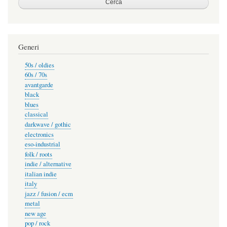
Generi
50s / oldies
60s / 70s
avantgarde
black
blues
classical
darkwave / gothic
electronics
eso-industrial
folk / roots
indie / alternative
italian indie
italy
jazz / fusion / ecm
metal
new age
pop / rock