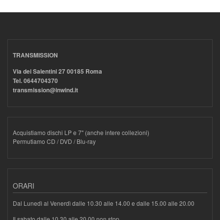
TRANSMISSION
Via dei Salentini 27 00185 Roma
Tel. 0644704370
transmission@inwind.it
Acquistiamo dischi LP e 7" (anche intere collezioni)
Permutiamo CD / DVD / Blu-ray
ORARI
Dal Lunedì al Venerdì dalle 10.30 alle 14.00 e dalle 15.00 alle 20.00
Il sabato dalle 10.30 alle 20.00 non stop.