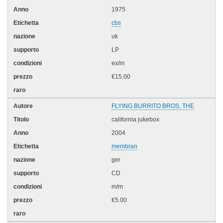
1975
cbs
uk
LP
ex/m
€15.00
FLYING BURRITO BROS, THE
california jukebox
2004
membran
ger
CD
m/m
€5.00