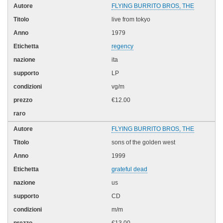
FLYING BURRITO BROS, THE
live from tokyo
1979
regency
ita
LP
vg/m
€12.00
FLYING BURRITO BROS, THE
sons of the golden west
1999
grateful dead
us
CD
m/m