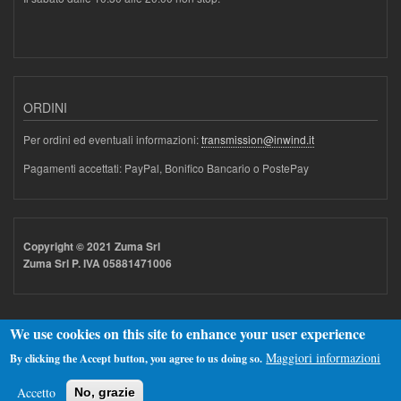
ORDINI
Per ordini ed eventuali informazioni:
transmission@inwind.it
Pagamenti accettati: PayPal, Bonifico Bancario o PostePay
Copyright © 2021 Zuma Srl
Zuma Srl P. IVA 05881471006
We use cookies on this site to enhance your user experience
Maggiori informazioni
By clicking the Accept button, you agree to us doing so.
Realizzato con
Drupal
Accetto
No, grazie