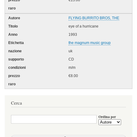
€13.00
FLYING BURRITO BROS, THE
eye of a hurricane
1993
the magnum music group
uk
CD
m/m
€8.00
Cerca
Ordina per