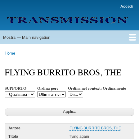
Salta
Accedi
User
al
account
contenuto
menu
principale
Mostra — Main navigation
Main
navigation
Home
Lista Autori
Contatti
Spedizione & Consegna
Legenda
Condizioni per l'uso
Home
Briciole
di
FLYING BURRITO BROS, THE
pane
SUPPORTO
Ordina per:
Ordina nel context: Ordinamento
FLYING BURRITO BROS, THE
flying again