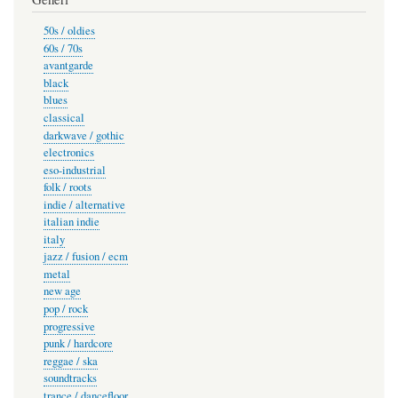
50s / oldies
60s / 70s
avantgarde
black
blues
classical
darkwave / gothic
electronics
eso-industrial
folk / roots
indie / alternative
italian indie
italy
jazz / fusion / ecm
metal
new age
pop / rock
progressive
punk / hardcore
reggae / ska
soundtracks
trance / dancefloor