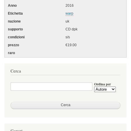
2016
warp
uk
CD dpk
s/s
€19.00
Cerca
Ordina per
Generi