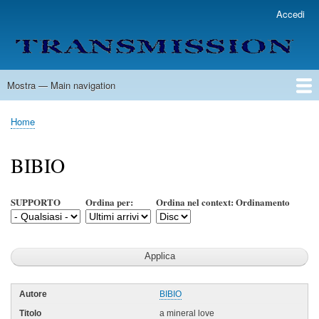
Salta
Accedi
User
al
account
contenuto
menu
principale
Mostra — Main navigation
Main
navigation
Home
Lista Autori
Contatti
Spedizione & Consegna
Legenda
Condizioni per l'uso
Home
Briciole
di
BIBIO
pane
SUPPORTO
Ordina per:
Ordina nel context: Ordinamento
BIBIO
a mineral love