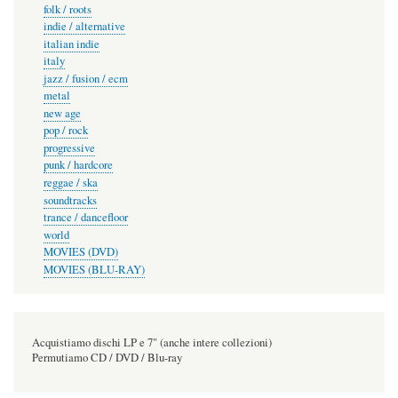
folk / roots
indie / alternative
italian indie
italy
jazz / fusion / ecm
metal
new age
pop / rock
progressive
punk / hardcore
reggae / ska
soundtracks
trance / dancefloor
world
MOVIES (DVD)
MOVIES (BLU-RAY)
Acquistiamo dischi LP e 7" (anche intere collezioni)
Permutiamo CD / DVD / Blu-ray