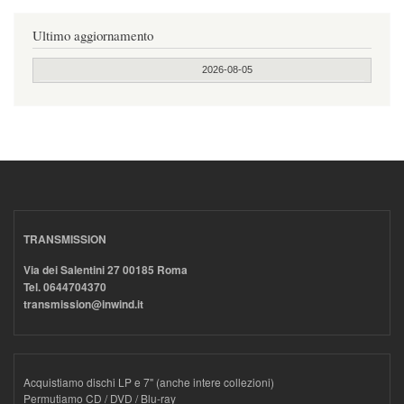
Ultimo aggiornamento
2026-08-05
TRANSMISSION
Via dei Salentini 27 00185 Roma
Tel. 0644704370
transmission@inwind.it
Acquistiamo dischi LP e 7" (anche intere collezioni)
Permutiamo CD / DVD / Blu-ray