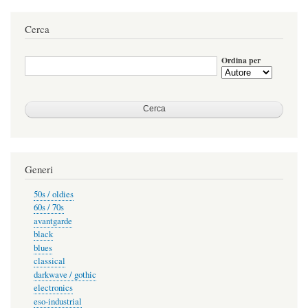
Cerca
Ordina per
Generi
50s / oldies
60s / 70s
avantgarde
black
blues
classical
darkwave / gothic
electronics
eso-industrial