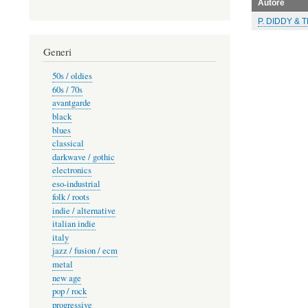
Autore
P. DIDDY & 
Generi
50s / oldies
60s / 70s
avantgarde
black
blues
classical
darkwave / gothic
electronics
eso-industrial
folk / roots
indie / alternative
italian indie
italy
jazz / fusion / ecm
metal
new age
pop / rock
progressive