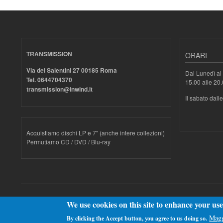
TRANSMISSION
ORARI
Via dei Salentini 27 00185 Roma
Dal Lunedì al 
Tel. 0644704370
15.00 alle 20
transmission@inwind.it
Il sabato dall
Acquistiamo dischi LP e 7" (anche intere collezioni)
Permutiamo CD / DVD / Blu-ray
Realizzato con
Drupal
We use cookies on this site to enhance your us
Magg
By clicking the Accept button, you agree to us doing so.