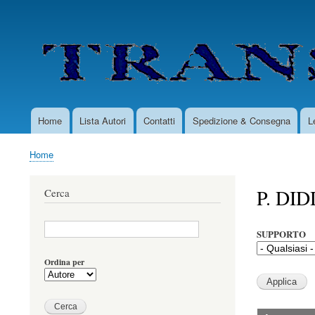
User
account
menu
Home
Lista Autori
Contatti
Spedizione & Consegna
L
Main
navigation
Home
Briciole
di
P. DI
Cerca
pane
SUPPORTO
Ordina per