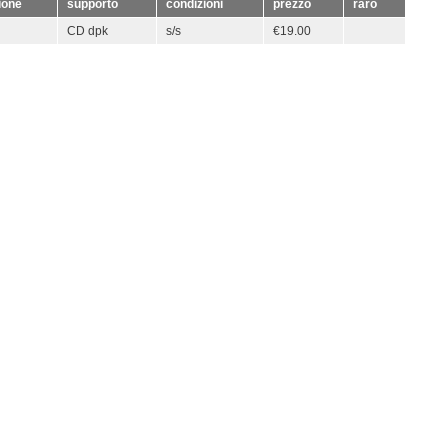
ione
supporto
condizioni
prezzo
raro
CD dpk
s/s
€19.00