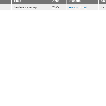
Titolo
Anno
Etichetta
naz
T
the devil'sv vertep
2025
season of mist
fra