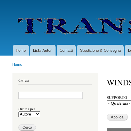
User
account
menu
Home
Lista Autori
Contatti
Spedizione & Consegna
L
Main
navigation
Home
Briciole
di
WIND
Cerca
pane
SUPPORTO
Ordina per