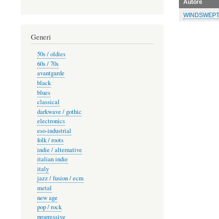
Autore
WINDSWEP
Generi
50s / oldies
60s / 70s
avantgarde
black
blues
classical
darkwave / gothic
electronics
eso-industrial
folk / roots
indie / alternative
italian indie
italy
jazz / fusion / ecm
metal
new age
pop / rock
progressive