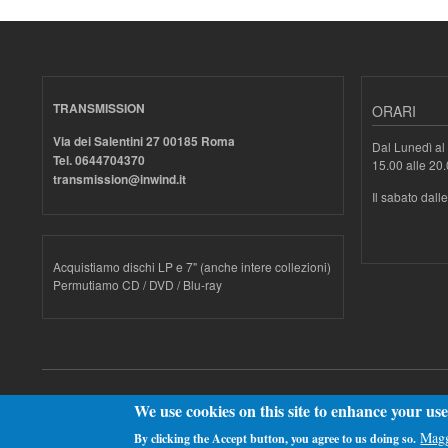
TRANSMISSION
ORARI
Via dei Salentini 27 00185 Roma
Dal Lunedì al 
Tel. 0644704370
15.00 alle 20
transmission@inwind.it
Il sabato dall
Acquistiamo dischi LP e 7" (anche intere collezioni)
Permutiamo CD / DVD / Blu-ray
Realizzato con
Drupal
We use cookies on this site to enhance your us
Magg
By clicking the Accept button, you agree to us doing so.