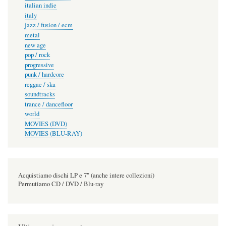
italian indie
italy
jazz / fusion / ecm
metal
new age
pop / rock
progressive
punk / hardcore
reggae / ska
soundtracks
trance / dancefloor
world
MOVIES (DVD)
MOVIES (BLU-RAY)
Acquistiamo dischi LP e 7" (anche intere collezioni)
Permutiamo CD / DVD / Blu-ray