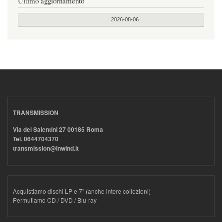
Ultimo aggiornamento
2026-08-06
TRANSMISSION
Via dei Salentini 27 00185 Roma
Tel. 0644704370
transmission@inwind.it
Acquistiamo dischi LP e 7" (anche intere collezioni)
Permutiamo CD / DVD / Blu-ray