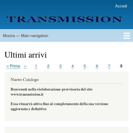
Salta
Accedi
User
al
account
contenuto
menu
principale
Mostra — Main navigation
Main
navigation
Home
Lista Autori
Contatti
Spedizione & Consegna
Legenda
Condizioni per l'uso
Ultimi arrivi
Prima
« Prima
Pagina
‹‹
Page
1
Page
2
Page
3
Page
4
Page
5
Page
6
Page
7
Pagina
8
Paginazione
pagina
precedente
attuale
Nuovo Catalogo
Benvenuti nella rielaborazione provvisoria del sito
www.transmission.it
Essa rimarrà attiva fino al completamento della sua versione
aggiornata e definitiva