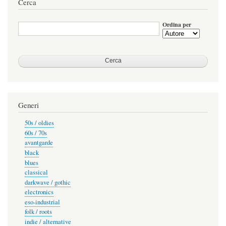
Cerca
Ordina per
Generi
50s / oldies
60s / 70s
avantgarde
black
blues
classical
darkwave / gothic
electronics
eso-industrial
folk / roots
indie / alternative