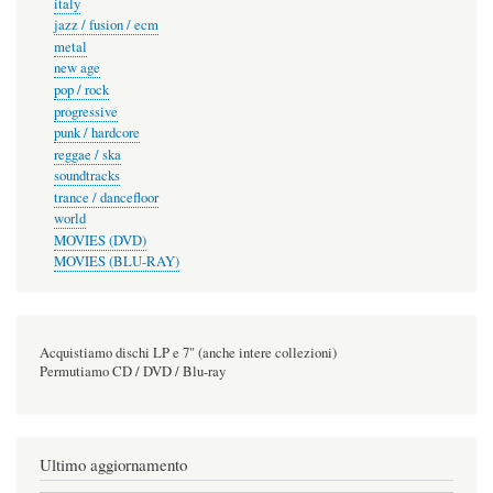
italy
jazz / fusion / ecm
metal
new age
pop / rock
progressive
punk / hardcore
reggae / ska
soundtracks
trance / dancefloor
world
MOVIES (DVD)
MOVIES (BLU-RAY)
Acquistiamo dischi LP e 7" (anche intere collezioni)
Permutiamo CD / DVD / Blu-ray
Ultimo aggiornamento