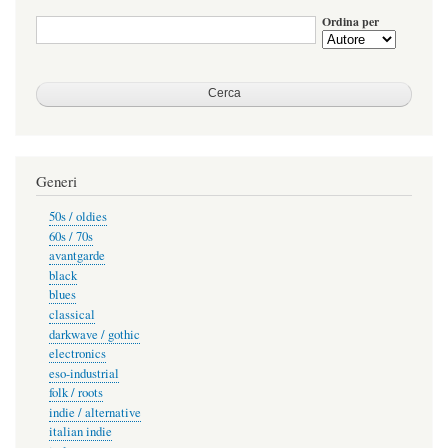
Ordina per
Generi
50s / oldies
60s / 70s
avantgarde
black
blues
classical
darkwave / gothic
electronics
eso-industrial
folk / roots
indie / alternative
italian indie