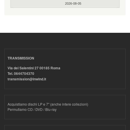
2026-08-05
TRANSMISSION
Via dei Salentini 27 00185 Roma
Tel. 0644704370
transmission@inwind.it
Acquistiamo dischi LP e 7" (anche intere collezioni)
Permutiamo CD / DVD / Blu-ray