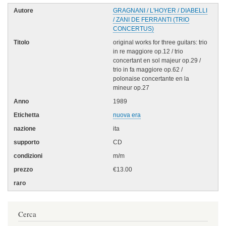
GRAGNANI / L'HOYER / DIABELLI
/ ZANI DE FERRANTI (TRIO
CONCERTUS)
original works for three guitars: trio
in re maggiore op.12 / trio
concertant en sol majeur op.29 /
trio in fa maggiore op.62 /
polonaise concertante en la
mineur op.27
1989
nuova era
ita
CD
m/m
€13.00
Cerca