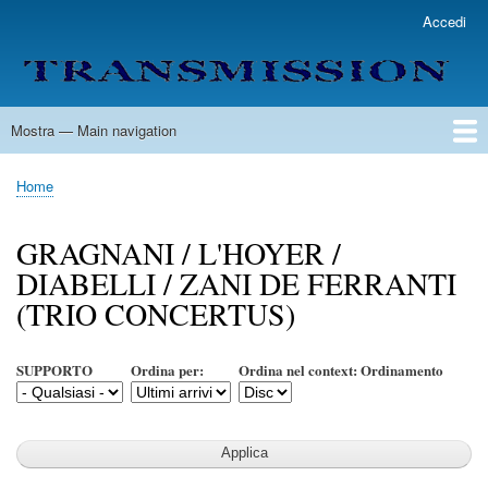
Salta
Accedi
User
al
account
contenuto
menu
principale
Mostra — Main navigation
Main
navigation
Home
Lista Autori
Contatti
Spedizione & Consegna
Legenda
Condizioni per l'uso
Home
Briciole
di
GRAGNANI / L'HOYER /
pane
DIABELLI / ZANI DE FERRANTI
(TRIO CONCERTUS)
SUPPORTO
Ordina per:
Ordina nel context: Ordinamento