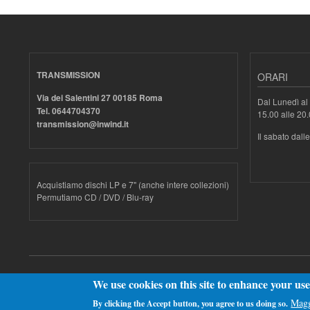
TRANSMISSION
ORARI
Via dei Salentini 27 00185 Roma
Dal Lunedì al 
Tel. 0644704370
15.00 alle 20
transmission@inwind.it
Il sabato dall
Acquistiamo dischi LP e 7" (anche intere collezioni)
Permutiamo CD / DVD / Blu-ray
Realizzato con
Drupal
We use cookies on this site to enhance your us
Magg
By clicking the Accept button, you agree to us doing so.