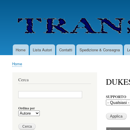
User
account
menu
Home
Lista Autori
Contatti
Spedizione & Consegna
L
Main
navigation
Home
Briciole
di
DUKES
Cerca
pane
SUPPORTO
Ordina per