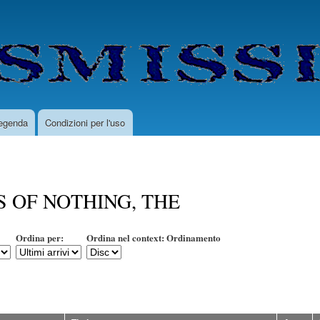
Salta
al
contenuto
principale
egenda
Condizioni per l'uso
 OF NOTHING, THE
Ordina per:
Ordina nel context: Ordinamento