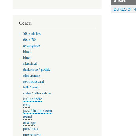
Autore
DUKES OF N
Generi
50s / oldies
60s / 70s
avantgarde
black
blues
classical
darkwave / gothic
electronics
eso-industrial
folk / roots
indie / alternative
italian indie
italy
jazz / fusion / ecm
metal
new age
pop / rock
progressive