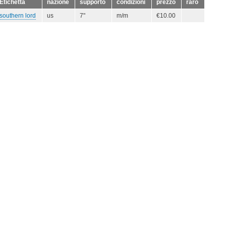
Etichetta
nazione
supporto
condizioni
prezzo
raro
southern lord
us
7"
m/m
€10.00