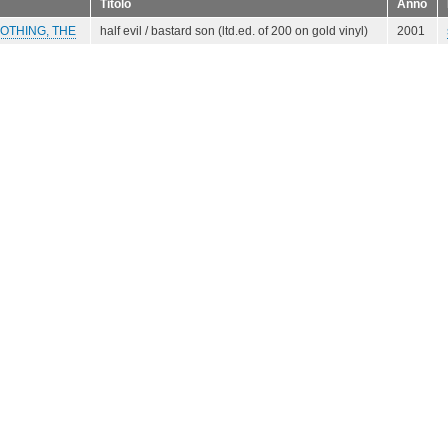
Titolo
Anno
OTHING, THE
half evil / bastard son (ltd.ed. of 200 on gold vinyl)
2001