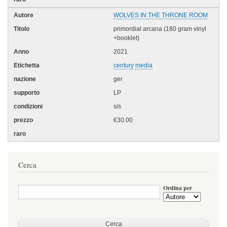
WOLVES IN THE THRONE ROOM
primordial arcana (180 gram vinyl
+booklet)
2021
century media
ger
LP
s/s
€30.00
Cerca
Ordina per