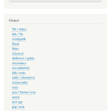
Generi
50s / oldies
60s / 70s
avantgarde
black
blues
classical
darkwave / gothic
electronics
eso-industrial
folk / roots
indie / alternative
italian indie
italy
jazz / fusion / ecm
metal
new age
pop / rock