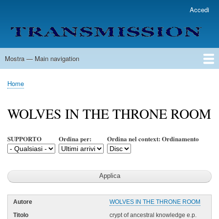
Salta
Accedi
User
al
account
contenuto
menu
principale
Mostra — Main navigation
Main
navigation
Home
Lista Autori
Contatti
Spedizione & Consegna
Legenda
Condizioni per l'uso
Home
Briciole
di
WOLVES IN THE THRONE ROOM
pane
SUPPORTO
Ordina per:
Ordina nel context: Ordinamento
WOLVES IN THE THRONE ROOM
crypt of ancestral knowledge e.p.