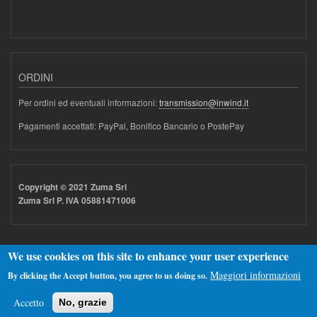
ORDINI
Per ordini ed eventuali informazioni:
transmission@inwind.it
Pagamenti accettati: PayPal, Bonifico Bancario o PostePay
Copyright © 2021 Zuma Srl
Zuma Srl P. IVA 05881471006
We use cookies on this site to enhance your user experience
Maggiori informazioni
By clicking the Accept button, you agree to us doing so.
Realizzato con
Drupal
Accetto
No, grazie