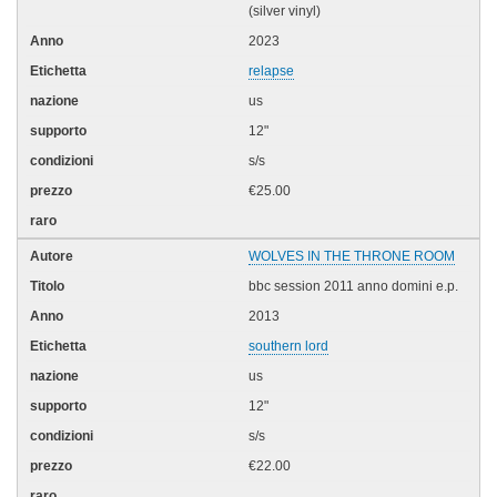
(silver vinyl)
2023
relapse
us
12"
s/s
€25.00
WOLVES IN THE THRONE ROOM
bbc session 2011 anno domini e.p.
2013
southern lord
us
12"
s/s
€22.00