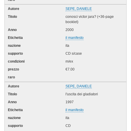
SEPE, DANIELE
conosci victor jara? (+36-page
booklet)
2000
il manifesto
ita
CD s/case
m/ex
€7.00
SEPE, DANIELE
l'uscita dei gladiatori
1997
il manifesto
ita
CD