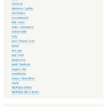
classical
darkwave / gothic
electronics
eso-industrial
folk / roots
indie / alternative
italian indie
italy
jazz / fusion / ecm
metal
new age
pop / rock
progressive
punk / hardcore
reggae / ska
soundtracks
trance / dancefloor
world
MOVIES (DVD)
MOVIES (BLU-RAY)