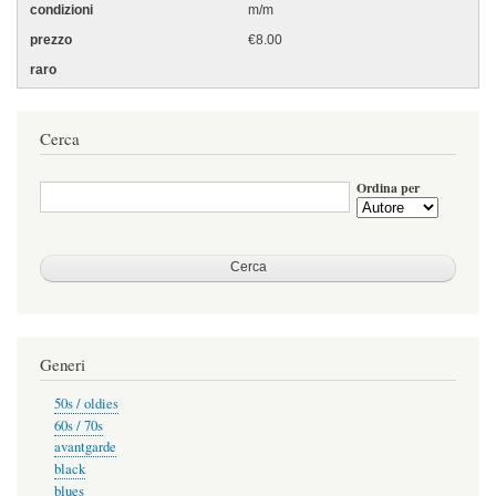
m/m
€8.00
Cerca
Ordina per
Generi
50s / oldies
60s / 70s
avantgarde
black
blues