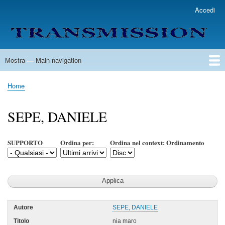
Salta
Accedi
User
al
account
contenuto
menu
principale
Mostra — Main navigation
Main
navigation
Home
Lista Autori
Contatti
Spedizione & Consegna
Legenda
Condizioni per l'uso
Home
Briciole
di
SEPE, DANIELE
pane
SUPPORTO
Ordina per:
Ordina nel context: Ordinamento
SEPE, DANIELE
nia maro