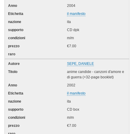
2004
il manifesto
ita
CD dpk
m/m
€7.00
SEPE, DANIELE
anime candide - canzoni d'amore e
di guerra (+32-page booklet)
2002
il manifesto
ita
CD box
m/m
€7.00