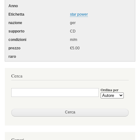
star power
ger
CD
m/m
€5.00
Cerca
Ordina per
Generi