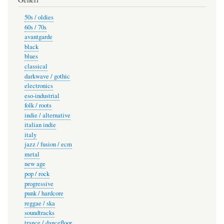
50s / oldies
60s / 70s
avantgarde
black
blues
classical
darkwave / gothic
electronics
eso-industrial
folk / roots
indie / alternative
italian indie
italy
jazz / fusion / ecm
metal
new age
pop / rock
progressive
punk / hardcore
reggae / ska
soundtracks
trance / dancefloor