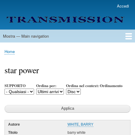
Salta
Accedi
User
al
account
contenuto
menu
principale
Mostra — Main navigation
Main
navigation
Home
Lista Autori
Contatti
Spedizione & Consegna
Legenda
Condizioni per l'uso
Home
Briciole
di
star power
pane
SUPPORTO
Ordina per:
Ordina nel context: Ordinamento
WHITE, BARRY
barry white