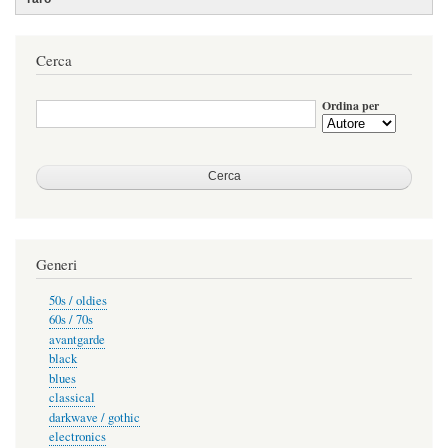
Cerca
Ordina per
Generi
50s / oldies
60s / 70s
avantgarde
black
blues
classical
darkwave / gothic
electronics