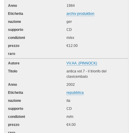
1984
archiv produktion
ger
CD
m/ex
€12.00
VV.AA. (PINNOCK)
antica vol.7 - il trionfo del
clavicembalo
2002
repubblica
ita
CD
m/m
€4.00