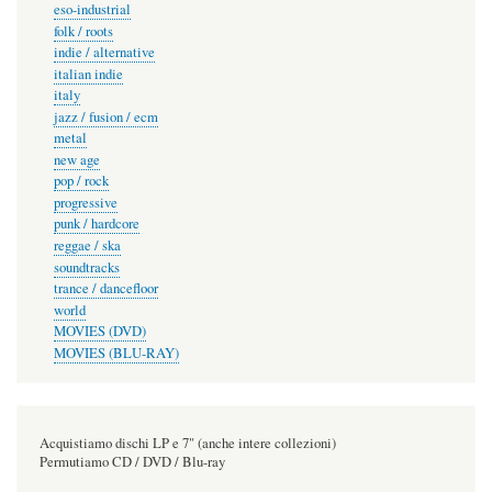
eso-industrial
folk / roots
indie / alternative
italian indie
italy
jazz / fusion / ecm
metal
new age
pop / rock
progressive
punk / hardcore
reggae / ska
soundtracks
trance / dancefloor
world
MOVIES (DVD)
MOVIES (BLU-RAY)
Acquistiamo dischi LP e 7" (anche intere collezioni)
Permutiamo CD / DVD / Blu-ray