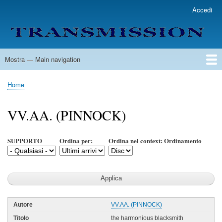
Salta
Accedi
User
al
account
contenuto
menu
principale
Mostra — Main navigation
Main
navigation
Home
Lista Autori
Contatti
Spedizione & Consegna
Legenda
Condizioni per l'uso
Home
Briciole
di
VV.AA. (PINNOCK)
pane
SUPPORTO
Ordina per:
Ordina nel context: Ordinamento
VV.AA. (PINNOCK)
the harmonious blacksmith