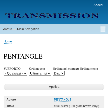
Salta
Accedi
User
al
account
contenuto
menu
principale
Mostra — Main navigation
Main
navigation
Home
Lista Autori
Contatti
Spedizione & Consegna
Legenda
Condizioni per l'uso
Home
Briciole
di
PENTANGLE
pane
SUPPORTO
Ordina per:
Ordina nel context: Ordinamento
PENTANGLE
cruel sister (180 gram brown vinyl)