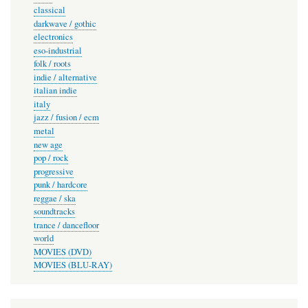
classical
darkwave / gothic
electronics
eso-industrial
folk / roots
indie / alternative
italian indie
italy
jazz / fusion / ecm
metal
new age
pop / rock
progressive
punk / hardcore
reggae / ska
soundtracks
trance / dancefloor
world
MOVIES (DVD)
MOVIES (BLU-RAY)