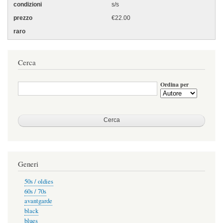
s/s
€22.00
Cerca
Ordina per
Generi
50s / oldies
60s / 70s
avantgarde
black
blues