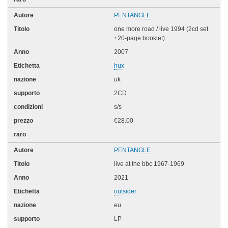
PENTANGLE
one more road / live 1994 (2cd set
+20-page booklet)
2007
hux
uk
2CD
s/s
€28.00
PENTANGLE
live at the bbc 1967-1969
2021
outsider
eu
LP