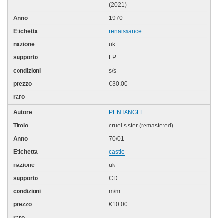
(2021)
1970
renaissance
uk
LP
s/s
€30.00
PENTANGLE
cruel sister (remastered)
70/01
castle
uk
CD
m/m
€10.00