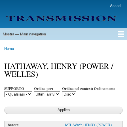
Salta
Accedi
User
al
account
contenuto
menu
principale
Mostra — Main navigation
Main
navigation
Home
Lista Autori
Contatti
Spedizione & Consegna
Legenda
Condizioni per l'uso
Home
Briciole
di
HATHAWAY, HENRY (POWER /
pane
WELLES)
SUPPORTO
Ordina per:
Ordina nel context: Ordinamento
HATHAWAY, HENRY (POWER /