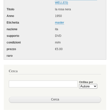
WELLES)
la rosa nera
1950
master
ita
DVD
m/m
€5.00
Cerca
Ordina per