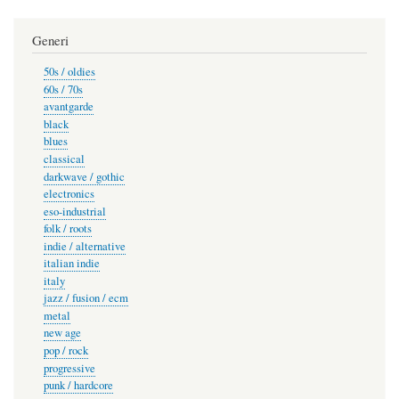
Generi
50s / oldies
60s / 70s
avantgarde
black
blues
classical
darkwave / gothic
electronics
eso-industrial
folk / roots
indie / alternative
italian indie
italy
jazz / fusion / ecm
metal
new age
pop / rock
progressive
punk / hardcore