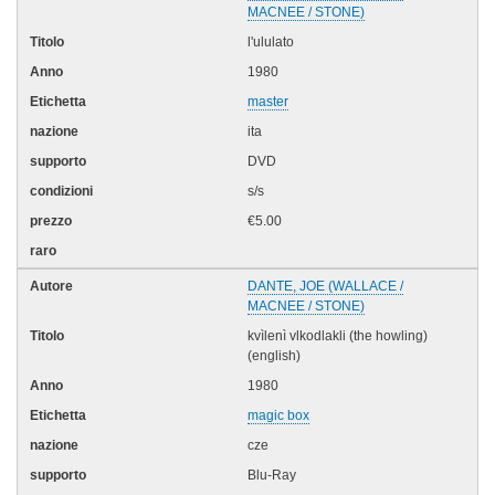
MACNEE / STONE)
l'ululato
1980
master
ita
DVD
s/s
€5.00
DANTE, JOE (WALLACE /
MACNEE / STONE)
kvìlenì vlkodlakli (the howling)
(english)
1980
magic box
cze
Blu-Ray