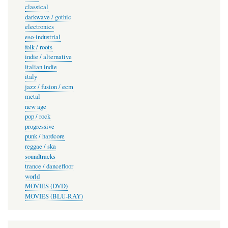
classical
darkwave / gothic
electronics
eso-industrial
folk / roots
indie / alternative
italian indie
italy
jazz / fusion / ecm
metal
new age
pop / rock
progressive
punk / hardcore
reggae / ska
soundtracks
trance / dancefloor
world
MOVIES (DVD)
MOVIES (BLU-RAY)