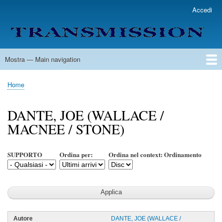
Salta
Accedi
User
al
account
contenuto
menu
principale
Mostra — Main navigation
Main
navigation
Home
Lista Autori
Contatti
Spedizione & Consegna
Legenda
Condizioni per l'uso
Home
Briciole
di
DANTE, JOE (WALLACE /
pane
MACNEE / STONE)
SUPPORTO
Ordina per:
Ordina nel context: Ordinamento
DANTE, JOE (WALLACE /