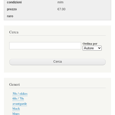
m/m
€7.00
Cerca
Ordina per
Generi
50s / oldies
60s / 70s
avantgarde
black
blues