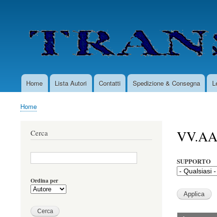
User
account
menu
Home
Lista Autori
Contatti
Spedizione & Consegna
L
Main
navigation
Home
Briciole
di
VV.AA
Cerca
pane
SUPPORTO
Ordina per