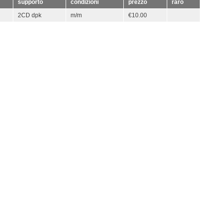
supporto
condizioni
prezzo
raro
2CD dpk
m/m
€10.00