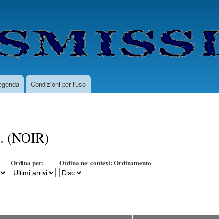
Salta
al
contenuto
principale
egenda
Condizioni per l'uso
. (NOIR)
Ordina per:
Ordina nel context: Ordinamento