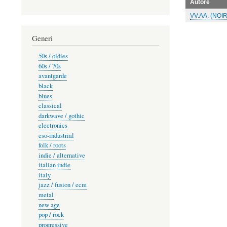
Autore
VV.AA. (NOIR
Generi
50s / oldies
60s / 70s
avantgarde
black
blues
classical
darkwave / gothic
electronics
eso-industrial
folk / roots
indie / alternative
italian indie
italy
jazz / fusion / ecm
metal
new age
pop / rock
progressive