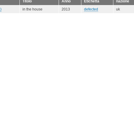
Titolo
Anno
Etichetta
nazione
)
in the house
2013
defected
uk