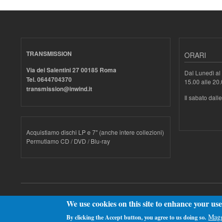
TRANSMISSION
ORARI
Via dei Salentini 27 00185 Roma
Dal Lunedì al 
Tel. 0644704370
15.00 alle 20
transmission@inwind.it
Il sabato dall
Acquistiamo dischi LP e 7" (anche intere collezioni)
Permutiamo CD / DVD / Blu-ray
Realizzato con
Drupal
We use cookies on this site to enhance your us
Magg
By clicking the Accept button, you agree to us doing so.