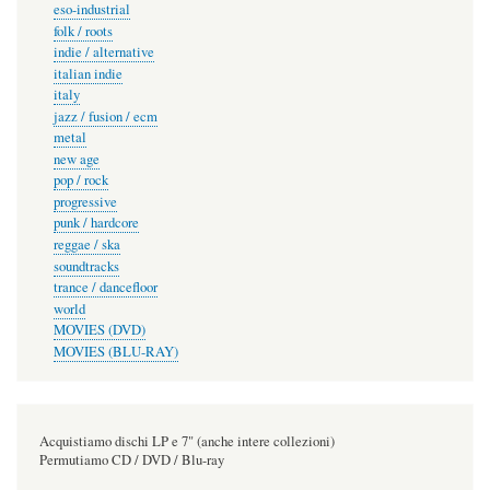
eso-industrial
folk / roots
indie / alternative
italian indie
italy
jazz / fusion / ecm
metal
new age
pop / rock
progressive
punk / hardcore
reggae / ska
soundtracks
trance / dancefloor
world
MOVIES (DVD)
MOVIES (BLU-RAY)
Acquistiamo dischi LP e 7" (anche intere collezioni)
Permutiamo CD / DVD / Blu-ray