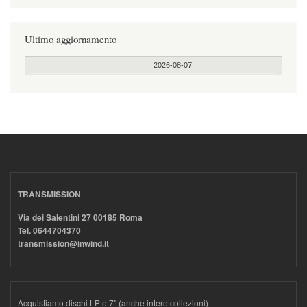
Ultimo aggiornamento
2026-08-07
TRANSMISSION
Via dei Salentini 27 00185 Roma
Tel. 0644704370
transmission@inwind.it
Acquistiamo dischi LP e 7" (anche intere collezioni)