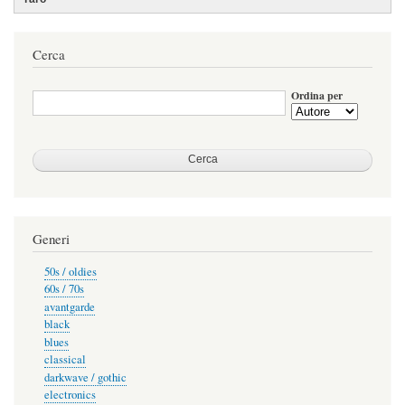
Cerca
Ordina per
Generi
50s / oldies
60s / 70s
avantgarde
black
blues
classical
darkwave / gothic
electronics