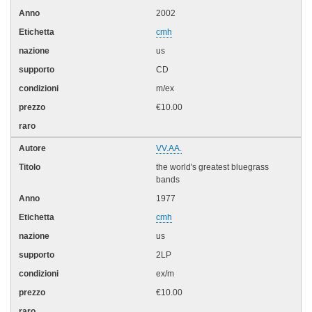
2002
cmh
us
CD
m/ex
€10.00
VV.AA.
the world's greatest bluegrass
bands
1977
cmh
us
2LP
ex/m
€10.00