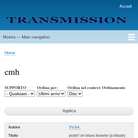
Salta
Accedi
User
al
account
contenuto
menu
principale
Mostra — Main navigation
Main
navigation
Home
Lista Autori
Contatti
Spedizione & Consegna
Legenda
Condizioni per l'uso
Home
Briciole
di
cmh
pane
SUPPORTO
Ordina per:
Ordina nel context: Ordinamento
VV.AA.
pickin' on blues traveler (a tribute)