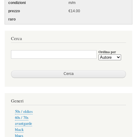
m/m
€14.00
Cerca
Ordina per
Generi
50s / oldies
60s / 70s
avantgarde
black
blues