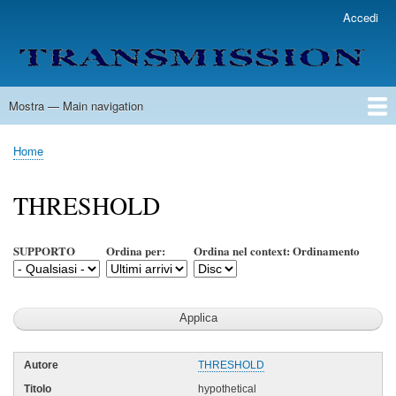
Salta
Accedi
User
al
account
contenuto
menu
principale
Mostra — Main navigation
Main
navigation
Home
Lista Autori
Contatti
Spedizione & Consegna
Legenda
Condizioni per l'uso
Home
Briciole
di
THRESHOLD
pane
SUPPORTO
Ordina per:
Ordina nel context: Ordinamento
THRESHOLD
hypothetical