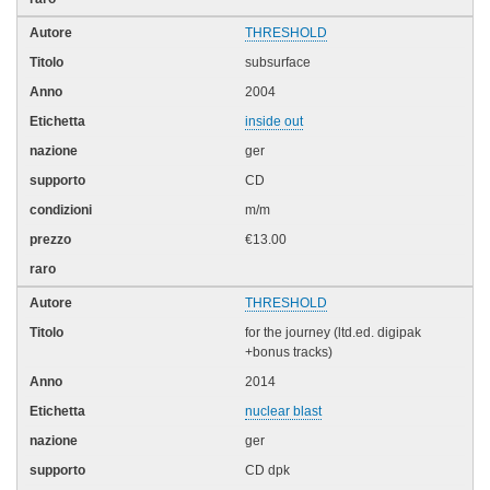
THRESHOLD
subsurface
2004
inside out
ger
CD
m/m
€13.00
THRESHOLD
for the journey (ltd.ed. digipak
+bonus tracks)
2014
nuclear blast
ger
CD dpk