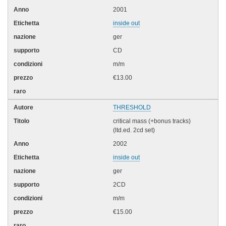
2001
inside out
ger
CD
m/m
€13.00
THRESHOLD
critical mass (+bonus tracks)
(ltd.ed. 2cd set)
2002
inside out
ger
2CD
m/m
€15.00