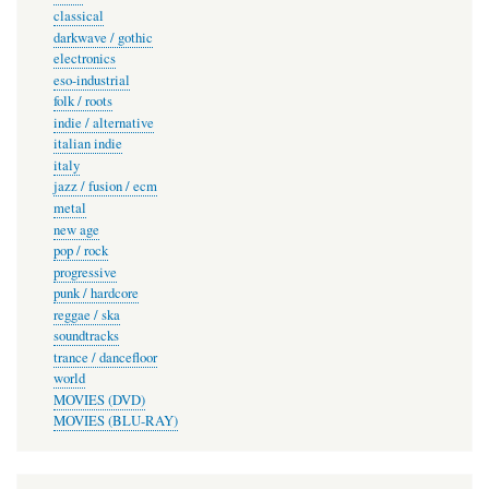
classical
darkwave / gothic
electronics
eso-industrial
folk / roots
indie / alternative
italian indie
italy
jazz / fusion / ecm
metal
new age
pop / rock
progressive
punk / hardcore
reggae / ska
soundtracks
trance / dancefloor
world
MOVIES (DVD)
MOVIES (BLU-RAY)