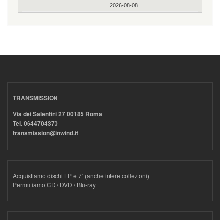
2026-08-08
TRANSMISSION
Via dei Salentini 27 00185 Roma
Tel. 0644704370
transmission@inwind.it
Acquistiamo dischi LP e 7" (anche intere collezioni)
Permutiamo CD / DVD / Blu-ray