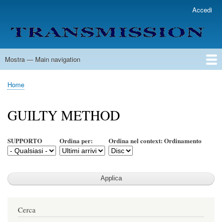
Salta
Accedi
User
al
account
contenuto
menu
principale
Mostra — Main navigation
Main
navigation
Home
Lista Autori
Contatti
Spedizione & Consegna
Legenda
Condizioni per l'uso
Home
Briciole
di
GUILTY METHOD
pane
SUPPORTO
Ordina per:
Ordina nel context: Ordinamento
Cerca