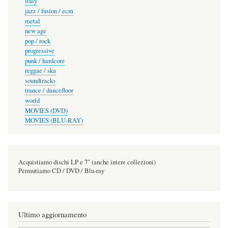
italy
jazz / fusion / ecm
metal
new age
pop / rock
progressive
punk / hardcore
reggae / ska
soundtracks
trance / dancefloor
world
MOVIES (DVD)
MOVIES (BLU-RAY)
Acquistiamo dischi LP e 7" (anche intere collezioni)
Permutiamo CD / DVD / Blu-ray
Ultimo aggiornamento