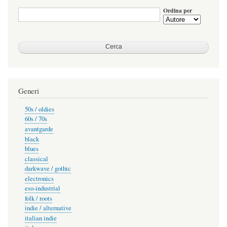
Ordina per
Generi
50s / oldies
60s / 70s
avantgarde
black
blues
classical
darkwave / gothic
electronics
eso-industrial
folk / roots
indie / alternative
italian indie