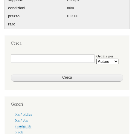
CD dpk
m/m
€13.00
Cerca
Ordina per
Generi
50s / oldies
60s / 70s
avantgarde
black