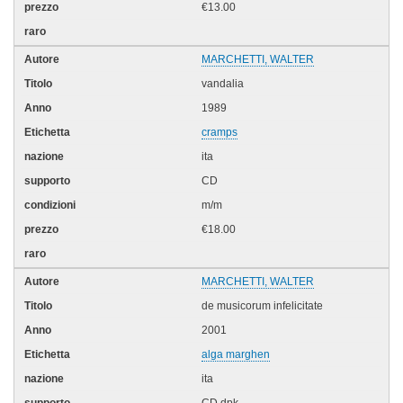
€13.00
MARCHETTI, WALTER
vandalia
1989
cramps
ita
CD
m/m
€18.00
MARCHETTI, WALTER
de musicorum infelicitate
2001
alga marghen
ita