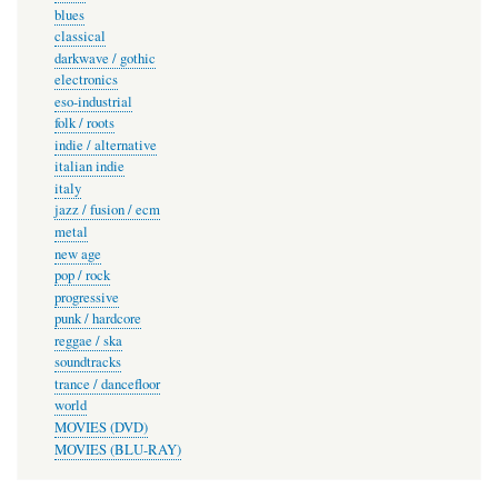
blues
classical
darkwave / gothic
electronics
eso-industrial
folk / roots
indie / alternative
italian indie
italy
jazz / fusion / ecm
metal
new age
pop / rock
progressive
punk / hardcore
reggae / ska
soundtracks
trance / dancefloor
world
MOVIES (DVD)
MOVIES (BLU-RAY)