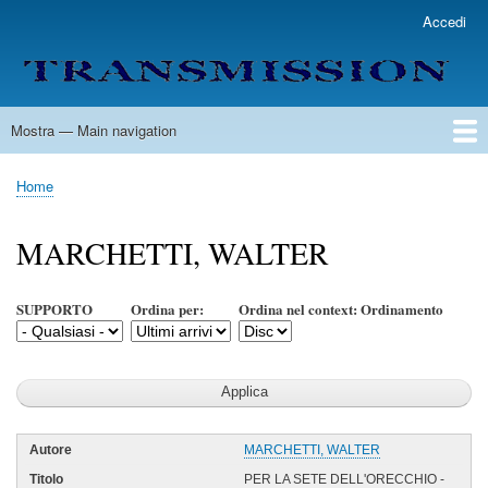
Salta
Accedi
User
al
account
contenuto
menu
principale
Mostra — Main navigation
Main
navigation
Home
Lista Autori
Contatti
Spedizione & Consegna
Legenda
Condizioni per l'uso
Home
Briciole
di
MARCHETTI, WALTER
pane
SUPPORTO
Ordina per:
Ordina nel context: Ordinamento
MARCHETTI, WALTER
PER LA SETE DELL'ORECCHIO -