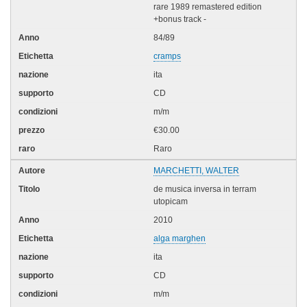
rare 1989 remastered edition
+bonus track -
84/89
cramps
ita
CD
m/m
€30.00
Raro
MARCHETTI, WALTER
de musica inversa in terram
utopicam
2010
alga marghen
ita
CD
m/m