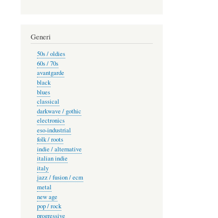
Generi
50s / oldies
60s / 70s
avantgarde
black
blues
classical
darkwave / gothic
electronics
eso-industrial
folk / roots
indie / alternative
italian indie
italy
jazz / fusion / ecm
metal
new age
pop / rock
progressive