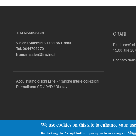
TRANSMISSION
ORARI
Via dei Salentini 27 00185 Roma
Dal Lunedì al 
Tel. 0644704370
15.00 alle 20
transmission@inwind.it
Il sabato dall
Acquistiamo dischi LP e 7" (anche intere collezioni)
Permutiamo CD / DVD / Blu-ray
Realizzato con
Drupal
We use cookies on this site to enhance your us
Magg
By clicking the Accept button, you agree to us doing so.