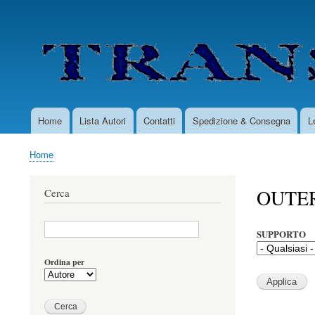
User
account
menu
Home
Lista Autori
Contatti
Spedizione & Consegna
L
Main
navigation
Home
Briciole
di
OUTER
Cerca
pane
SUPPORTO
Ordina per