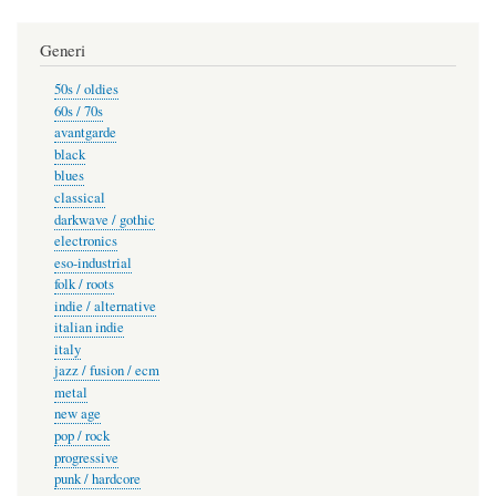
Generi
50s / oldies
60s / 70s
avantgarde
black
blues
classical
darkwave / gothic
electronics
eso-industrial
folk / roots
indie / alternative
italian indie
italy
jazz / fusion / ecm
metal
new age
pop / rock
progressive
punk / hardcore