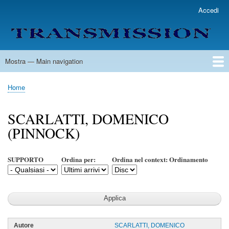
Salta
Accedi
User
al
account
contenuto
menu
principale
Mostra — Main navigation
Main
navigation
Home
Lista Autori
Contatti
Spedizione & Consegna
Legenda
Condizioni per l'uso
Home
Briciole
di
SCARLATTI, DOMENICO
pane
(PINNOCK)
SUPPORTO
Ordina per:
Ordina nel context: Ordinamento
SCARLATTI, DOMENICO