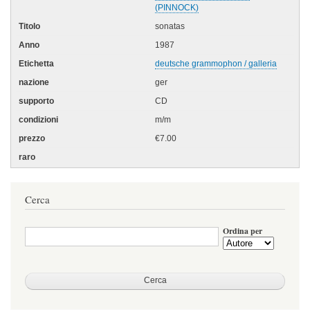
(PINNOCK)
sonatas
1987
deutsche grammophon / galleria
ger
CD
m/m
€7.00
Cerca
Ordina per