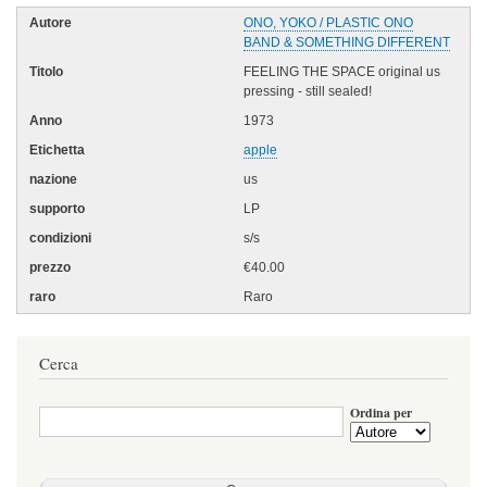
ONO, YOKO / PLASTIC ONO
BAND & SOMETHING DIFFERENT
FEELING THE SPACE original us
pressing - still sealed!
1973
apple
us
LP
s/s
€40.00
Raro
Cerca
Ordina per