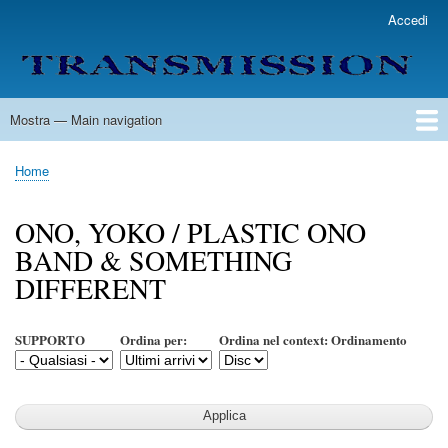
Salta
Accedi
User
al
account
contenuto
menu
principale
Mostra — Main navigation
Main
navigation
Home
Lista Autori
Contatti
Spedizione & Consegna
Legenda
Condizioni per l'uso
Home
Briciole
di
ONO, YOKO / PLASTIC ONO
pane
BAND & SOMETHING
DIFFERENT
SUPPORTO
Ordina per:
Ordina nel context: Ordinamento