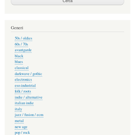
Generi
50s / oldies
60s / 70s
avantgarde
black
blues
classical
darkwave / gothic
electronics
eso-industrial
folk / roots
indie / alternative
italian indie
italy
jazz / fusion / ecm
metal
new age
pop / rock