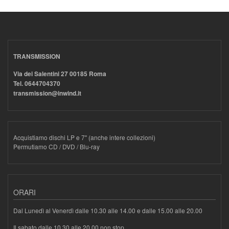
TRANSMISSION
Via dei Salentini 27 00185 Roma
Tel. 0644704370
transmission@inwind.it
Acquistiamo dischi LP e 7" (anche intere collezioni)
Permutiamo CD / DVD / Blu-ray
ORARI
Dal Lunedì al Venerdì dalle 10.30 alle 14.00 e dalle 15.00 alle 20.00
Il sabato dalle 10.30 alle 20.00 non stop.