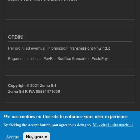
ORDINI
Per ordini ed eventuali informazioni:
transmission@inwind.it
Pagamenti accettati: PayPal, Bonifico Bancario o PostePay
Copyright © 2021 Zuma Srl
Zuma Srl P. IVA 05881471006
We use cookies on this site to enhance your user experience
Maggiori informazioni
By clicking the Accept button, you agree to us doing so.
Realizzato con
Drupal
Accetto
No, grazie