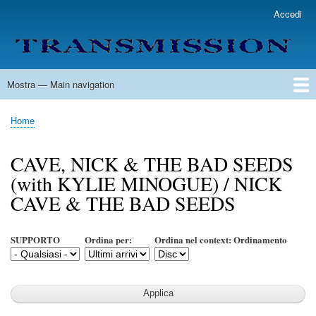
Salta
Accedi
User
al
account
contenuto
menu
principale
Mostra — Main navigation
Main
navigation
Home
Lista Autori
Contatti
Spedizione & Consegna
Legenda
Condizioni per l'uso
Home
Briciole
di
CAVE, NICK & THE BAD SEEDS
pane
(with KYLIE MINOGUE) / NICK
CAVE & THE BAD SEEDS
SUPPORTO
Ordina per:
Ordina nel context: Ordinamento