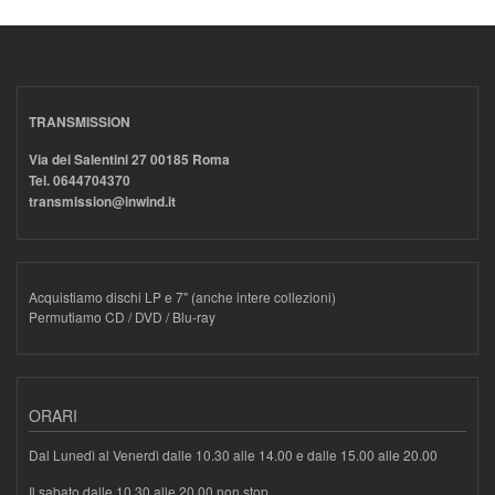
TRANSMISSION
Via dei Salentini 27 00185 Roma
Tel. 0644704370
transmission@inwind.it
Acquistiamo dischi LP e 7" (anche intere collezioni)
Permutiamo CD / DVD / Blu-ray
ORARI
Dal Lunedì al Venerdì dalle 10.30 alle 14.00 e dalle 15.00 alle 20.00
Il sabato dalle 10.30 alle 20.00 non stop.