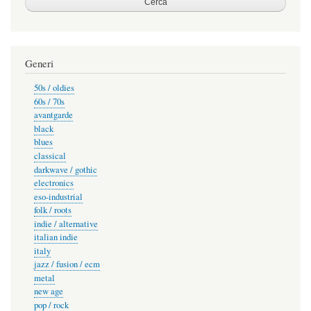
Generi
50s / oldies
60s / 70s
avantgarde
black
blues
classical
darkwave / gothic
electronics
eso-industrial
folk / roots
indie / alternative
italian indie
italy
jazz / fusion / ecm
metal
new age
pop / rock