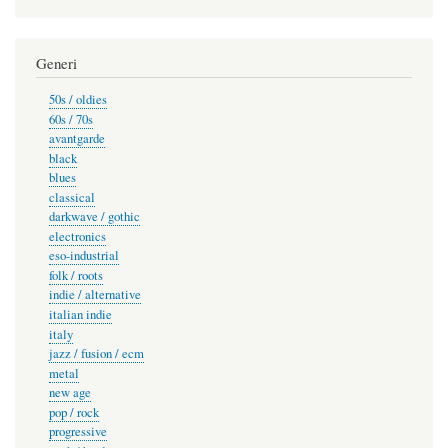
Generi
50s / oldies
60s / 70s
avantgarde
black
blues
classical
darkwave / gothic
electronics
eso-industrial
folk / roots
indie / alternative
italian indie
italy
jazz / fusion / ecm
metal
new age
pop / rock
progressive