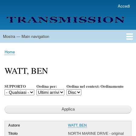
Salta
Accedi
User
al
account
contenuto
menu
principale
Mostra — Main navigation
Main
navigation
Home
Lista Autori
Contatti
Spedizione & Consegna
Legenda
Condizioni per l'uso
Home
Briciole
di
WATT, BEN
pane
SUPPORTO
Ordina per:
Ordina nel context: Ordinamento
WATT, BEN
NORTH MARINE DRIVE - original