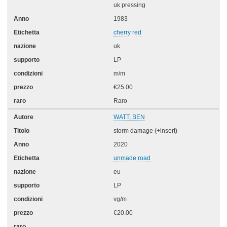
uk pressing
1983
cherry red
uk
LP
m/m
€25.00
Raro
WATT, BEN
storm damage (+insert)
2020
unmade road
eu
LP
vg/m
€20.00