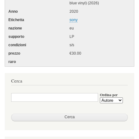
blue vinyl) (2026)
2020
sony
eu
LP
s/s
€30.00
Cerca
Ordina per