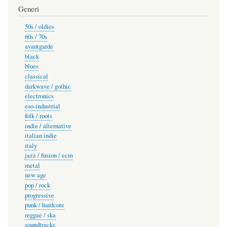
Generi
50s / oldies
60s / 70s
avantgarde
black
blues
classical
darkwave / gothic
electronics
eso-industrial
folk / roots
indie / alternative
italian indie
italy
jazz / fusion / ecm
metal
new age
pop / rock
progressive
punk / hardcore
reggae / ska
soundtracks