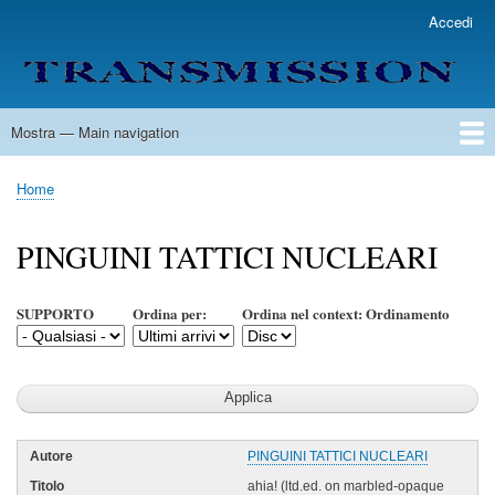
Salta
Accedi
User
al
account
contenuto
menu
principale
Mostra — Main navigation
Main
navigation
Home
Lista Autori
Contatti
Spedizione & Consegna
Legenda
Condizioni per l'uso
Home
Briciole
di
PINGUINI TATTICI NUCLEARI
pane
SUPPORTO
Ordina per:
Ordina nel context: Ordinamento
PINGUINI TATTICI NUCLEARI
ahia! (ltd.ed. on marbled-opaque