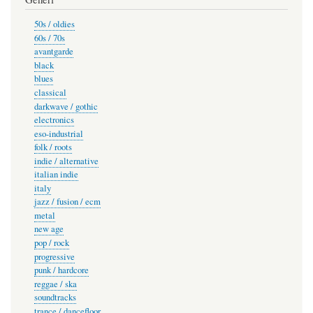
50s / oldies
60s / 70s
avantgarde
black
blues
classical
darkwave / gothic
electronics
eso-industrial
folk / roots
indie / alternative
italian indie
italy
jazz / fusion / ecm
metal
new age
pop / rock
progressive
punk / hardcore
reggae / ska
soundtracks
trance / dancefloor