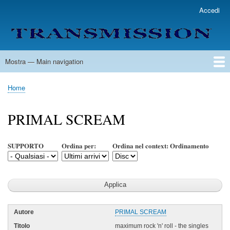
Salta
Accedi
User
al
account
contenuto
menu
principale
Mostra — Main navigation
Main
navigation
Home
Lista Autori
Contatti
Spedizione & Consegna
Legenda
Condizioni per l'uso
Home
Briciole
di
PRIMAL SCREAM
pane
SUPPORTO
Ordina per:
Ordina nel context: Ordinamento
PRIMAL SCREAM
maximum rock 'n' roll - the singles