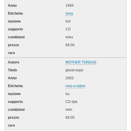
1994
sony
hol
CD
m/ex
€8.00
MOTHER TONGUE
ghost nope
2003
nois-o-lution
eu
CD dpk
m/m
€8.00