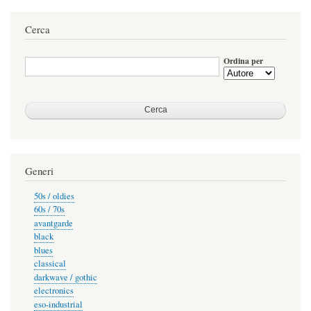
Cerca
Ordina per
Generi
50s / oldies
60s / 70s
avantgarde
black
blues
classical
darkwave / gothic
electronics
eso-industrial