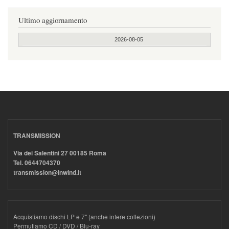
Ultimo aggiornamento
2026-08-05
TRANSMISSION
Via dei Salentini 27 00185 Roma
Tel. 0644704370
transmission@inwind.it
Acquistiamo dischi LP e 7" (anche intere collezioni)
Permutiamo CD / DVD / Blu-ray