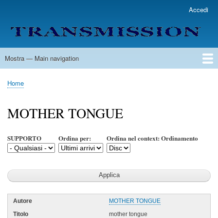
Salta
Accedi
User
al
account
contenuto
menu
principale
Mostra — Main navigation
Main
navigation
Home
Lista Autori
Contatti
Spedizione & Consegna
Legenda
Condizioni per l'uso
Home
Briciole
di
MOTHER TONGUE
pane
SUPPORTO
Ordina per:
Ordina nel context: Ordinamento
MOTHER TONGUE
mother tongue