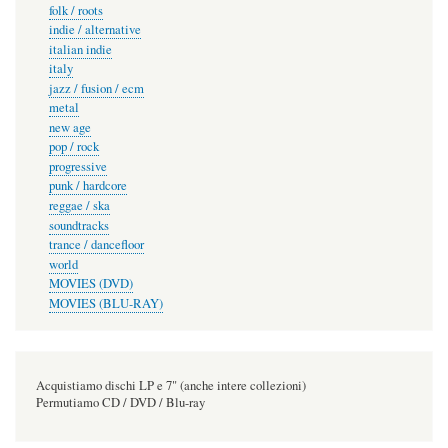
folk / roots
indie / alternative
italian indie
italy
jazz / fusion / ecm
metal
new age
pop / rock
progressive
punk / hardcore
reggae / ska
soundtracks
trance / dancefloor
world
MOVIES (DVD)
MOVIES (BLU-RAY)
Acquistiamo dischi LP e 7" (anche intere collezioni)
Permutiamo CD / DVD / Blu-ray