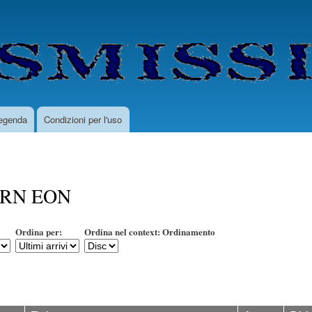
Salta
al
contenuto
principale
egenda
Condizioni per l'uso
RN EON
Ordina per:
Ordina nel context: Ordinamento