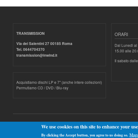
TRANSMISSION
ORARI
Via dei Salentini 27 00185 Roma
Dal Lunedì al 
Tel. 0644704370
15.00 alle 20
transmission@inwind.it
Il sabato dall
Acquistiamo dischi LP e 7" (anche intere collezioni)
Permutiamo CD / DVD / Blu-ray
Realizzato con
Drupal
We use cookies on this site to enhance your us
Magg
By clicking the Accept button, you agree to us doing so.