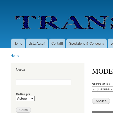
User
account
menu
Home
Lista Autori
Contatti
Spedizione & Consegna
L
Main
navigation
Home
Briciole
di
MODE
Cerca
pane
SUPPORTO
Ordina per