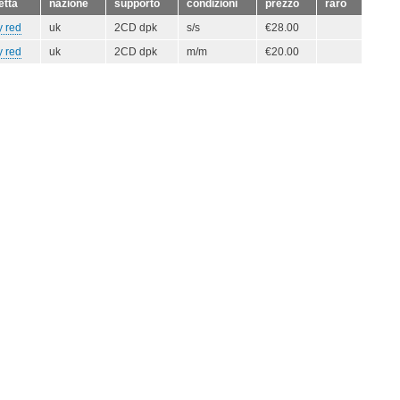
etta
nazione
supporto
condizioni
prezzo
raro
y red
uk
2CD dpk
s/s
€28.00
y red
uk
2CD dpk
m/m
€20.00