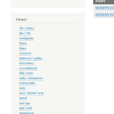
Autore
MODERN E
MODERN E
Generi
50s / oldies
60s / 70s
avantgarde
black
blues
classical
darkwave / gothic
electronics
eso-industrial
folk / roots
indie / alternative
italian indie
italy
jazz / fusion / ecm
metal
new age
pop / rock
progressive