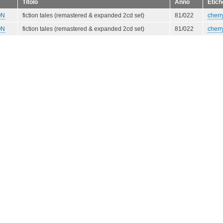
Titolo
Anno
Etich
ON
fiction tales (remastered & expanded 2cd set)
81/022
cherr
ON
fiction tales (remastered & expanded 2cd set)
81/022
cherr