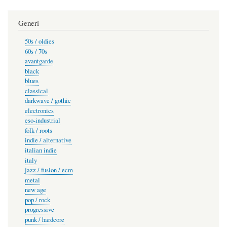
Generi
50s / oldies
60s / 70s
avantgarde
black
blues
classical
darkwave / gothic
electronics
eso-industrial
folk / roots
indie / alternative
italian indie
italy
jazz / fusion / ecm
metal
new age
pop / rock
progressive
punk / hardcore