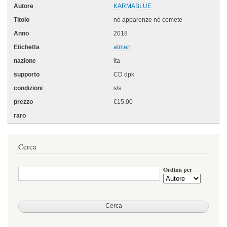
KARMABLUE
nè apparenze nè comete
2018
atman
ita
CD dpk
s/s
€15.00
Cerca
Ordina per