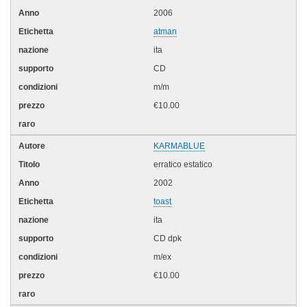
2006
atman
ita
CD
m/m
€10.00
KARMABLUE
erratico estatico
2002
toast
ita
CD dpk
m/ex
€10.00