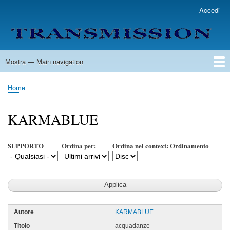
Salta
Accedi
User
al
account
contenuto
menu
principale
Mostra — Main navigation
Main
navigation
Home
Lista Autori
Contatti
Spedizione & Consegna
Legenda
Condizioni per l'uso
Home
Briciole
di
KARMABLUE
pane
SUPPORTO
Ordina per:
Ordina nel context: Ordinamento
KARMABLUE
acquadanze