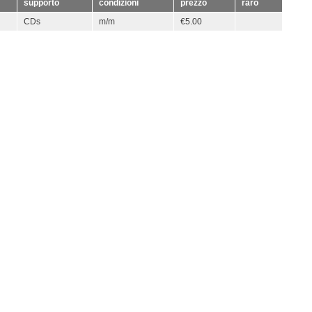
supporto
condizioni
prezzo
raro
CDs
m/m
€5.00