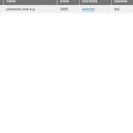
Titolo
Anno
Etichetta
nazione
universal love e.p.
1995
selector
bel