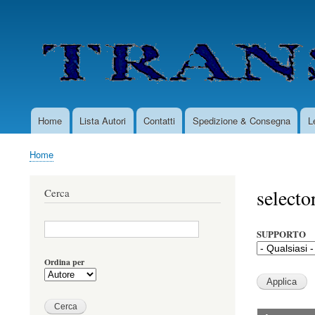
User
account
menu
Home
Lista Autori
Contatti
Spedizione & Consegna
L
Main
navigation
Home
Briciole
di
selecto
Cerca
pane
SUPPORTO
Ordina per