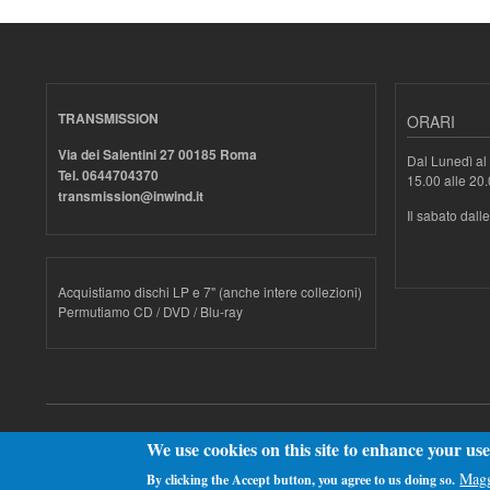
TRANSMISSION
ORARI
Via dei Salentini 27 00185 Roma
Dal Lunedì al 
Tel. 0644704370
15.00 alle 20
transmission@inwind.it
Il sabato dall
Acquistiamo dischi LP e 7" (anche intere collezioni)
Permutiamo CD / DVD / Blu-ray
Realizzato con
Drupal
We use cookies on this site to enhance your us
Magg
By clicking the Accept button, you agree to us doing so.