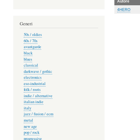
Autore
4HERO
Generi
50s / oldies
60s / 70s
avantgarde
black
blues
classical
darkwave / gothic
electronics
eso-industrial
folk / roots
indie / alternative
italian indie
italy
jazz / fusion / ecm
metal
new age
pop / rock
progressive