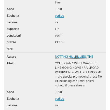
time
1990
vertigo
ita
LP
vg/m
€12.00
NOTTING HILLBILLIES, THE
YOUR OWN SWEET WAY / FEEL
LIKE GOING HOME / RAILROAD
WORKSONG / WILL YOU MISS ME
- rare special promotional press file
kit incliuding cds +mini poster
+photo & press sheets
1990
vertigo
uk