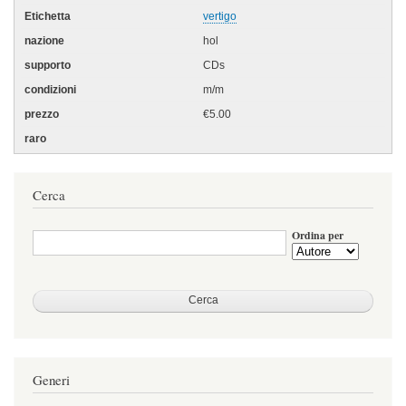
vertigo
hol
CDs
m/m
€5.00
Cerca
Ordina per
Generi