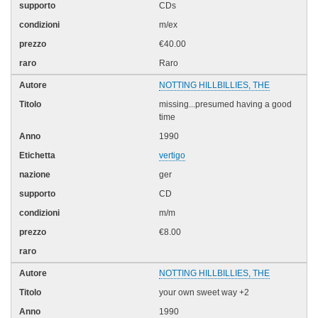
CDs
m/ex
€40.00
Raro
NOTTING HILLBILLIES, THE
missing...presumed having a good
time
1990
vertigo
ger
CD
m/m
€8.00
NOTTING HILLBILLIES, THE
your own sweet way +2
1990