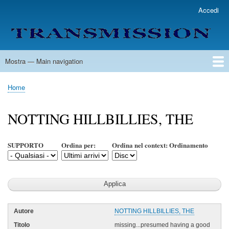
Salta
Accedi
User
al
account
contenuto
menu
principale
Mostra — Main navigation
Main
navigation
Home
Lista Autori
Contatti
Spedizione & Consegna
Legenda
Condizioni per l'uso
Home
Briciole
di
NOTTING HILLBILLIES, THE
pane
SUPPORTO
Ordina per:
Ordina nel context: Ordinamento
NOTTING HILLBILLIES, THE
missing...presumed having a good