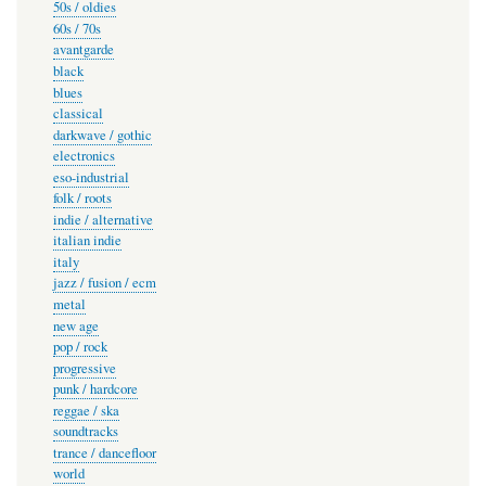
50s / oldies
60s / 70s
avantgarde
black
blues
classical
darkwave / gothic
electronics
eso-industrial
folk / roots
indie / alternative
italian indie
italy
jazz / fusion / ecm
metal
new age
pop / rock
progressive
punk / hardcore
reggae / ska
soundtracks
trance / dancefloor
world