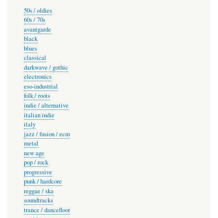
50s / oldies
60s / 70s
avantgarde
black
blues
classical
darkwave / gothic
electronics
eso-industrial
folk / roots
indie / alternative
italian indie
italy
jazz / fusion / ecm
metal
new age
pop / rock
progressive
punk / hardcore
reggae / ska
soundtracks
trance / dancefloor