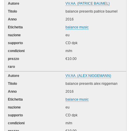
VV.AA. (PATRICE BAUMEL)
balance presents patrice baumel
2016
balance music
eu
CD dpk
m/m
€10.00
VV.AA. (ALEX NIGGEMANN)
balance presents alex niggeman
2016
balance music
eu
CD dpk
m/m