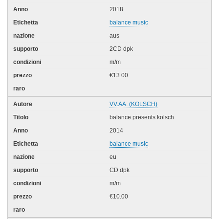
2018
balance music
aus
2CD dpk
m/m
€13.00
VV.AA. (KOLSCH)
balance presents kolsch
2014
balance music
eu
CD dpk
m/m
€10.00