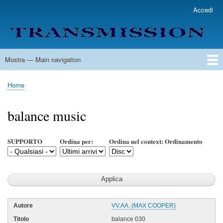
Salta
Accedi
User
al
account
contenuto
menu
principale
Mostra — Main navigation
Main
navigation
Home
Lista Autori
Contatti
Spedizione & Consegna
Legenda
Condizioni per l'uso
Home
Briciole
di
balance music
pane
SUPPORTO
Ordina per:
Ordina nel context: Ordinamento
VV.AA. (MAX COOPER)
balance 030