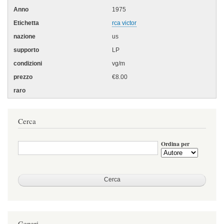
1975
rca victor
us
LP
vg/m
€8.00
Cerca
Ordina per
Generi