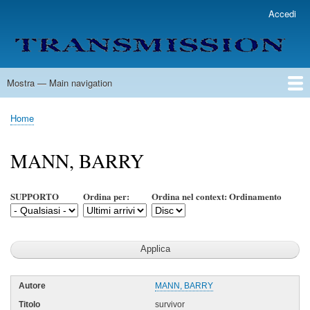
Salta
Accedi
User
al
account
contenuto
menu
principale
Mostra — Main navigation
Main
navigation
Home
Lista Autori
Contatti
Spedizione & Consegna
Legenda
Condizioni per l'uso
Home
Briciole
di
MANN, BARRY
pane
SUPPORTO
Ordina per:
Ordina nel context: Ordinamento
MANN, BARRY
survivor