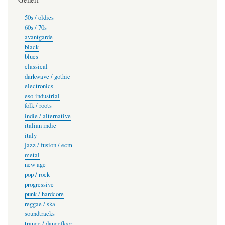
50s / oldies
60s / 70s
avantgarde
black
blues
classical
darkwave / gothic
electronics
eso-industrial
folk / roots
indie / alternative
italian indie
italy
jazz / fusion / ecm
metal
new age
pop / rock
progressive
punk / hardcore
reggae / ska
soundtracks
trance / dancefloor