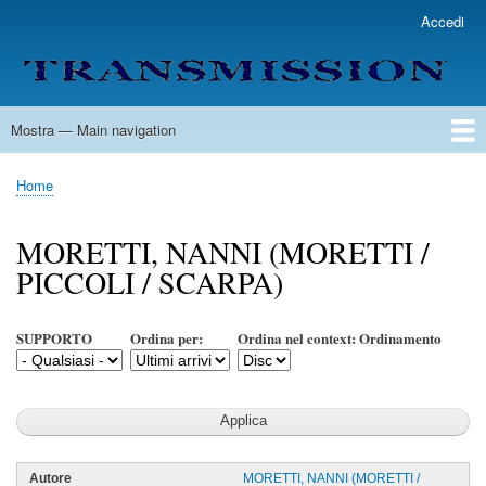
Salta
Accedi
User
al
account
contenuto
menu
principale
Mostra — Main navigation
Main
navigation
Home
Lista Autori
Contatti
Spedizione & Consegna
Legenda
Condizioni per l'uso
Home
Briciole
di
MORETTI, NANNI (MORETTI /
pane
PICCOLI / SCARPA)
SUPPORTO
Ordina per:
Ordina nel context: Ordinamento
MORETTI, NANNI (MORETTI /