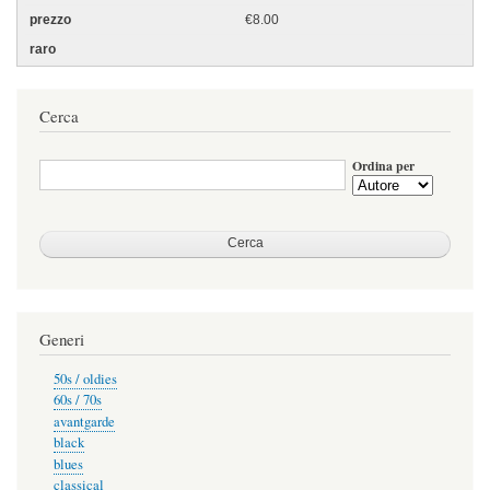
€8.00
Cerca
Ordina per
Generi
50s / oldies
60s / 70s
avantgarde
black
blues
classical