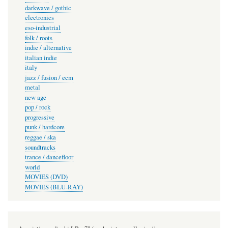
darkwave / gothic
electronics
eso-industrial
folk / roots
indie / alternative
italian indie
italy
jazz / fusion / ecm
metal
new age
pop / rock
progressive
punk / hardcore
reggae / ska
soundtracks
trance / dancefloor
world
MOVIES (DVD)
MOVIES (BLU-RAY)