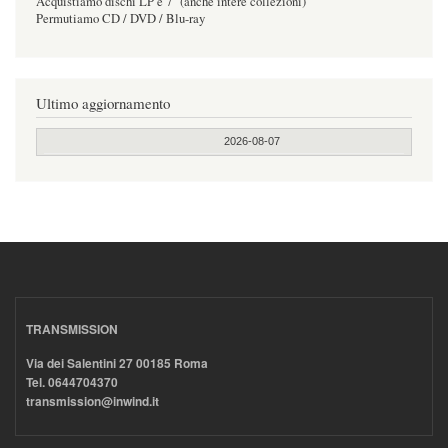
Acquistiamo dischi LP e 7" (anche intere collezioni)
Permutiamo CD / DVD / Blu-ray
Ultimo aggiornamento
2026-08-07
TRANSMISSION
Via dei Salentini 27 00185 Roma
Tel. 0644704370
transmission@inwind.it