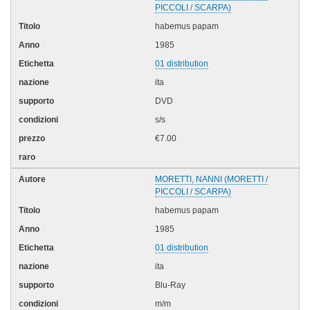
PICCOLI / SCARPA)
habemus papam
1985
01 distribution
ita
DVD
s/s
€7.00
MORETTI, NANNI (MORETTI /
PICCOLI / SCARPA)
habemus papam
1985
01 distribution
ita
Blu-Ray
m/m