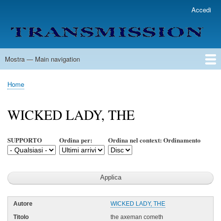
Salta
Accedi
User
al
account
contenuto
menu
principale
Mostra — Main navigation
Main
navigation
Home
Lista Autori
Contatti
Spedizione & Consegna
Legenda
Condizioni per l'uso
Home
Briciole
di
WICKED LADY, THE
pane
SUPPORTO
Ordina per:
Ordina nel context: Ordinamento
WICKED LADY, THE
the axeman cometh