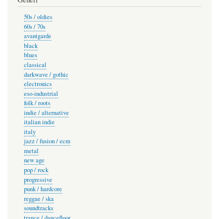
50s / oldies
60s / 70s
avantgarde
black
blues
classical
darkwave / gothic
electronics
eso-industrial
folk / roots
indie / alternative
italian indie
italy
jazz / fusion / ecm
metal
new age
pop / rock
progressive
punk / hardcore
reggae / ska
soundtracks
trance / dancefloor