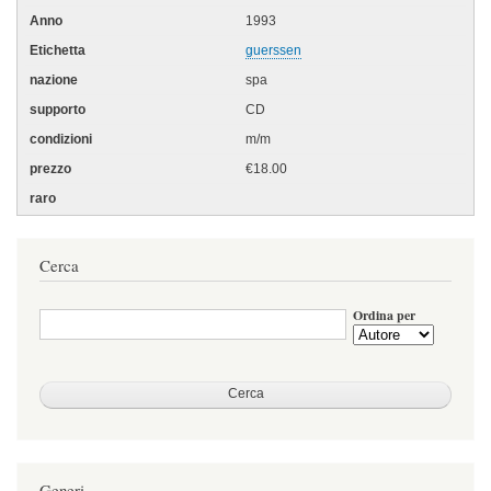
1993
guerssen
spa
CD
m/m
€18.00
Cerca
Ordina per
Generi