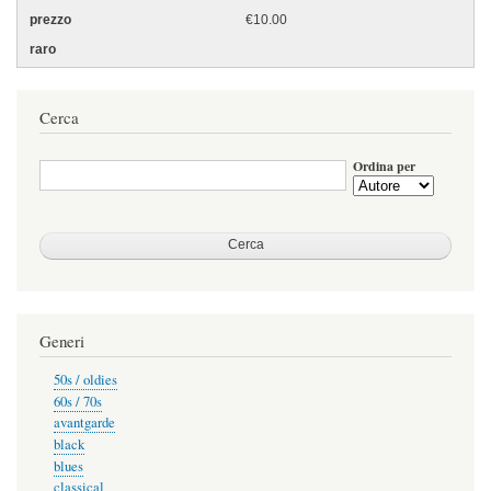
€10.00
Cerca
Ordina per
Generi
50s / oldies
60s / 70s
avantgarde
black
blues
classical