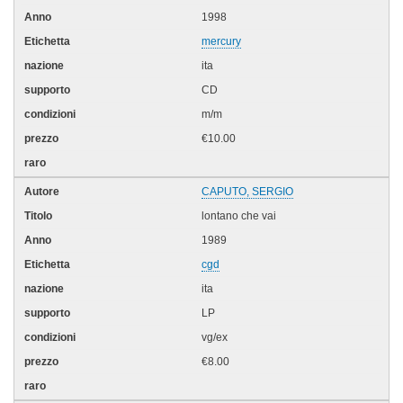
1998
mercury
ita
CD
m/m
€10.00
CAPUTO, SERGIO
lontano che vai
1989
cgd
ita
LP
vg/ex
€8.00