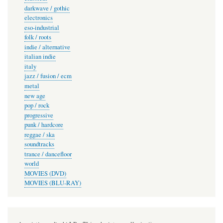
darkwave / gothic
electronics
eso-industrial
folk / roots
indie / alternative
italian indie
italy
jazz / fusion / ecm
metal
new age
pop / rock
progressive
punk / hardcore
reggae / ska
soundtracks
trance / dancefloor
world
MOVIES (DVD)
MOVIES (BLU-RAY)