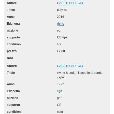
CAPUTO, SERGIO
playlist
2016
rhino
eu
CD dpk
s/s
€7.00
CAPUTO, SERGIO
swing & soda - il meglio di sergio
caputo
1992
cgd
ger
CD
m/m