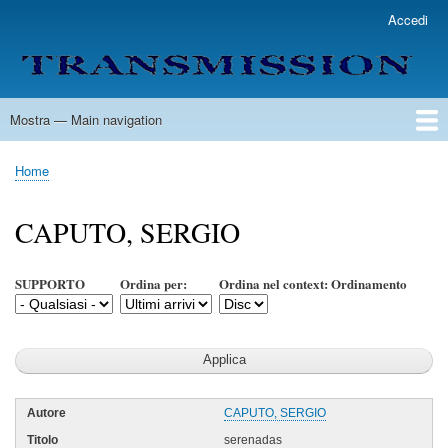
Salta
Accedi
User
al
account
contenuto
menu
principale
Mostra — Main navigation
Main
navigation
Home
Lista Autori
Contatti
Spedizione & Consegna
Legenda
Condizioni per l'uso
Home
Briciole
di
CAPUTO, SERGIO
pane
SUPPORTO
Ordina per:
Ordina nel context: Ordinamento
CAPUTO, SERGIO
serenadas