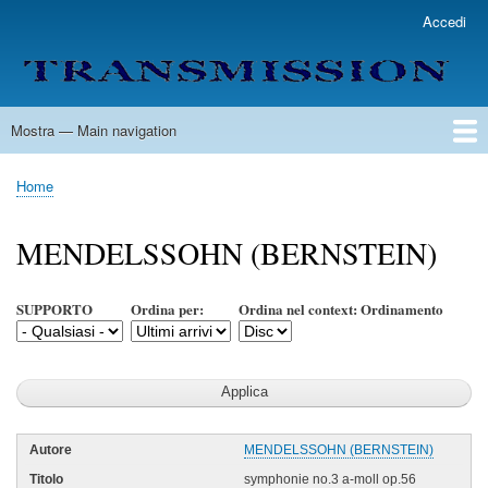
Salta
Accedi
User
al
account
contenuto
menu
principale
Mostra — Main navigation
Main
navigation
Home
Lista Autori
Contatti
Spedizione & Consegna
Legenda
Condizioni per l'uso
Home
Briciole
di
MENDELSSOHN (BERNSTEIN)
pane
SUPPORTO
Ordina per:
Ordina nel context: Ordinamento
MENDELSSOHN (BERNSTEIN)
symphonie no.3 a-moll op.56