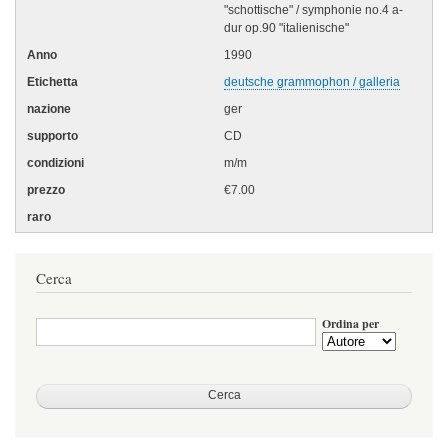
"schottische" / symphonie no.4 a-
dur op.90 "italienische"
1990
deutsche grammophon / galleria
ger
CD
m/m
€7.00
Cerca
Ordina per