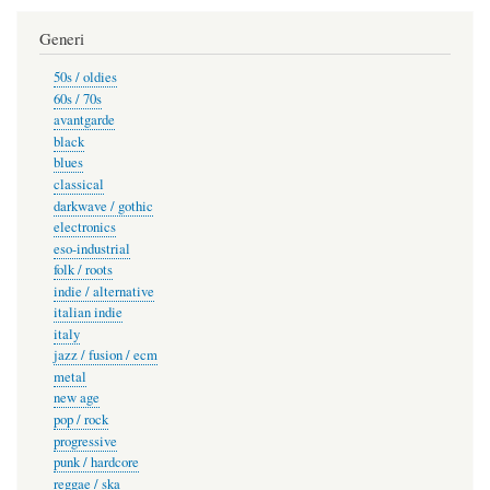
Generi
50s / oldies
60s / 70s
avantgarde
black
blues
classical
darkwave / gothic
electronics
eso-industrial
folk / roots
indie / alternative
italian indie
italy
jazz / fusion / ecm
metal
new age
pop / rock
progressive
punk / hardcore
reggae / ska