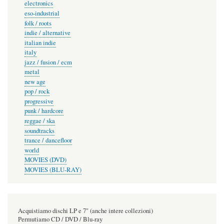
electronics
eso-industrial
folk / roots
indie / alternative
italian indie
italy
jazz / fusion / ecm
metal
new age
pop / rock
progressive
punk / hardcore
reggae / ska
soundtracks
trance / dancefloor
world
MOVIES (DVD)
MOVIES (BLU-RAY)
Acquistiamo dischi LP e 7" (anche intere collezioni)
Permutiamo CD / DVD / Blu-ray