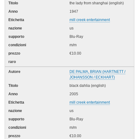
the lady from shanghai (english)
1947
mill creek entertainment
us
Blu-Ray
m/m
€10.00
DE PALMA, BRIAN (HARTNETT /
JOHANSSON / ECKHART)
black dahlia (english)
2005
mill creek entertainment
us
Blu-Ray
m/m
€10.00