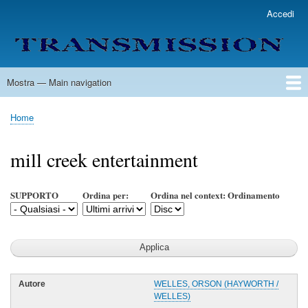
Salta
Accedi
User
al
account
contenuto
menu
principale
Mostra — Main navigation
Main
navigation
Home
Lista Autori
Contatti
Spedizione & Consegna
Legenda
Condizioni per l'uso
Home
Briciole
di
mill creek entertainment
pane
SUPPORTO
Ordina per:
Ordina nel context: Ordinamento
WELLES, ORSON (HAYWORTH /
WELLES)