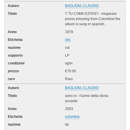
BAGLIONI, CLAUDIO
Y TU COMO ESTAS? - megarare
promo pressing from Colombia! the
album is sung in spanish...
1978
cbs
col
LP
vg/m
€70.00
Raro
BAGLIONI, CLAUDIO
sono io - l'uomo della storia
accanto
2003
columbia
ita