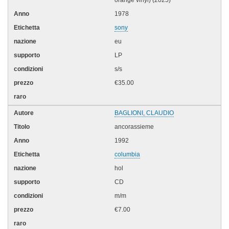
orange vinyl) (2025)
1978
sony
eu
LP
s/s
€35.00
BAGLIONI, CLAUDIO
ancorassieme
1992
columbia
hol
CD
m/m
€7.00