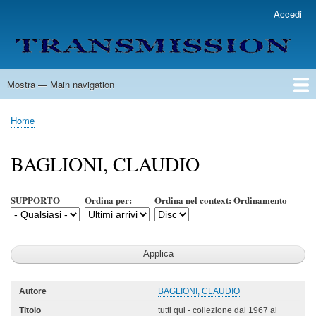
Salta
Accedi
User
al
account
contenuto
menu
principale
Mostra — Main navigation
Main
navigation
Home
Lista Autori
Contatti
Spedizione & Consegna
Legenda
Condizioni per l'uso
Home
Briciole
di
BAGLIONI, CLAUDIO
pane
SUPPORTO
Ordina per:
Ordina nel context: Ordinamento
BAGLIONI, CLAUDIO
tutti qui - collezione dal 1967 al