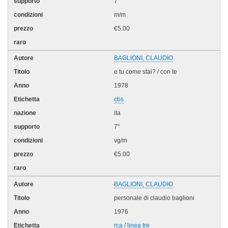
7"
m/m
€5.00
BAGLIONI, CLAUDIO
e tu come stai? / con te
1978
cbs
ita
7"
vg/m
€5.00
BAGLIONI, CLAUDIO
personale di claudio baglioni
1976
rca / linea tre