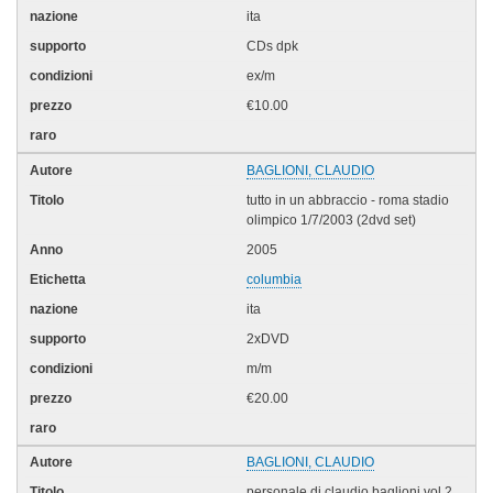
ita
CDs dpk
ex/m
€10.00
BAGLIONI, CLAUDIO
tutto in un abbraccio - roma stadio
olimpico 1/7/2003 (2dvd set)
2005
columbia
ita
2xDVD
m/m
€20.00
BAGLIONI, CLAUDIO
personale di claudio baglioni vol.2