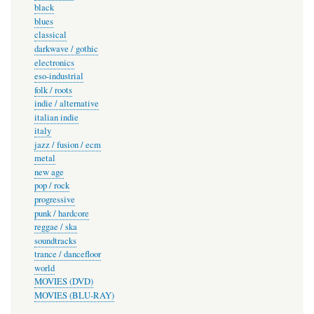
black
blues
classical
darkwave / gothic
electronics
eso-industrial
folk / roots
indie / alternative
italian indie
italy
jazz / fusion / ecm
metal
new age
pop / rock
progressive
punk / hardcore
reggae / ska
soundtracks
trance / dancefloor
world
MOVIES (DVD)
MOVIES (BLU-RAY)