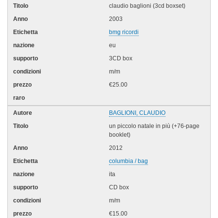
claudio baglioni (3cd boxset)
2003
bmg ricordi
eu
3CD box
m/m
€25.00
BAGLIONI, CLAUDIO
un piccolo natale in più (+76-page
booklet)
2012
columbia / bag
ita
CD box
m/m
€15.00