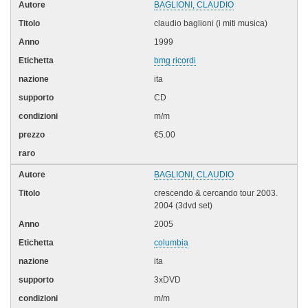
BAGLIONI, CLAUDIO
claudio baglioni (i miti musica)
1999
bmg ricordi
ita
CD
m/m
€5.00
BAGLIONI, CLAUDIO
crescendo & cercando tour 2003.
2004 (3dvd set)
2005
columbia
ita
3xDVD
m/m