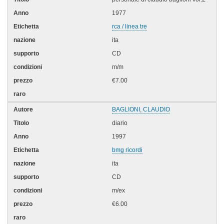
1977
rca / linea tre
ita
CD
m/m
€7.00
BAGLIONI, CLAUDIO
diario
1997
bmg ricordi
ita
CD
m/ex
€6.00