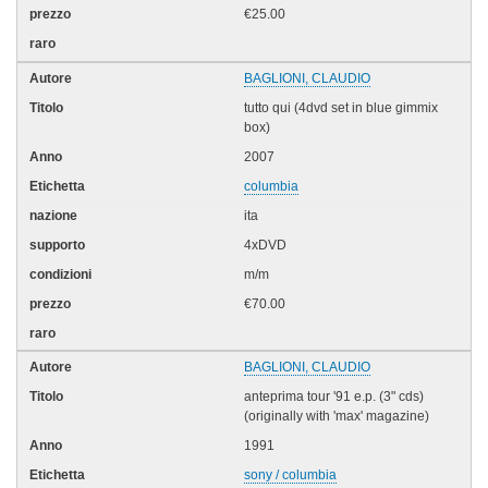
€25.00
BAGLIONI, CLAUDIO
tutto qui (4dvd set in blue gimmix
box)
2007
columbia
ita
4xDVD
m/m
€70.00
BAGLIONI, CLAUDIO
anteprima tour '91 e.p. (3" cds)
(originally with 'max' magazine)
1991
sony / columbia