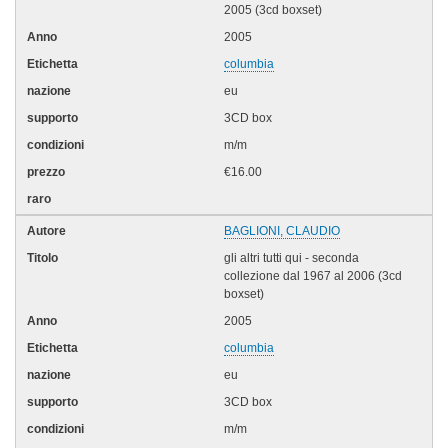
2005 (3cd boxset)
2005
columbia
eu
3CD box
m/m
€16.00
BAGLIONI, CLAUDIO
gli altri tutti qui - seconda
collezione dal 1967 al 2006 (3cd
boxset)
2005
columbia
eu
3CD box
m/m