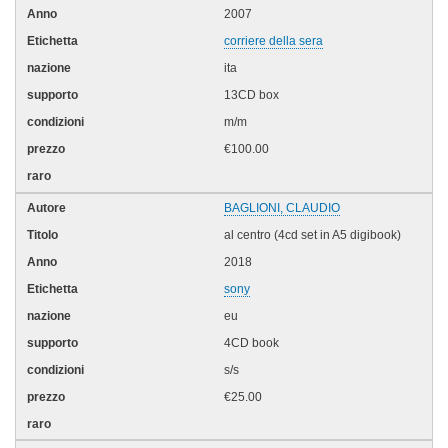
2007
corriere della sera
ita
13CD box
m/m
€100.00
BAGLIONI, CLAUDIO
al centro (4cd set in A5 digibook)
2018
sony
eu
4CD book
s/s
€25.00