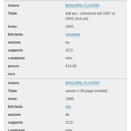
BAGLIONI, CLAUDIO
tutti qui - collezione dal 1967 al
2005 (3cd set)
2005
columbia
eu
3CD
m/m
€14.00
BAGLIONI, CLAUDIO
assolo (+28-page booklet)
1986
cbs
ita
2CD
m/m