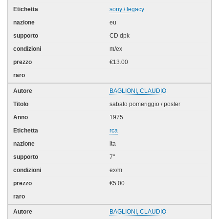
sony / legacy
eu
CD dpk
m/ex
€13.00
BAGLIONI, CLAUDIO
sabato pomeriggio / poster
1975
rca
ita
7"
ex/m
€5.00
BAGLIONI, CLAUDIO