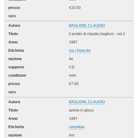
€10.00
BAGLIONI, CLAUDIO
il poster di claudio baglioni - vol.2
1997
rca / linea tre
ita
CD
m/m
€7.00
BAGLIONI, CLAUDIO
anime in gioco
1997
columbia
hol