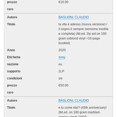
€16.00
BAGLIONI, CLAUDIO
la vita è adesso (nuova versione) /
il sogno è sempre (versione inedita
e completa) (ltd.ed. 2lp set on 180
gram oxblood vinyl +16-page
booklet)
2025
sony
eu
2LP
s/s
€50.00
BAGLIONI, CLAUDIO
e tu come stai? (45th anniversary)
(ltd.ed. on 180 gram marbled-