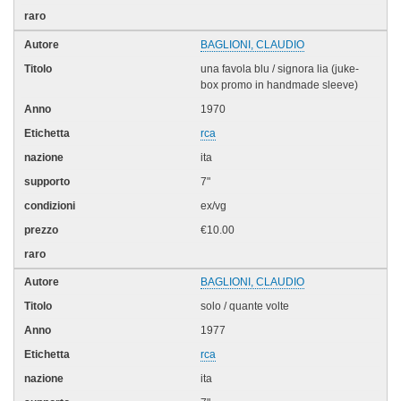
BAGLIONI, CLAUDIO
una favola blu / signora lia (juke-
box promo in handmade sleeve)
1970
rca
ita
7"
ex/vg
€10.00
BAGLIONI, CLAUDIO
solo / quante volte
1977
rca
ita