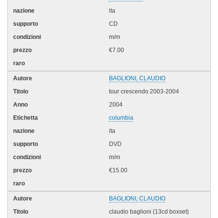
ita
CD
m/m
€7.00
BAGLIONI, CLAUDIO
tour crescendo 2003-2004
2004
columbia
ita
DVD
m/m
€15.00
BAGLIONI, CLAUDIO
claudio baglioni (13cd boxset)